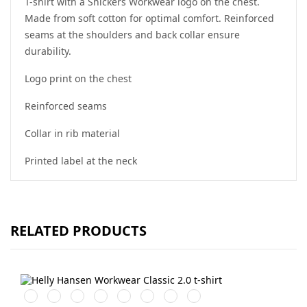
T-shirt with a Snickers Workwear logo on the chest.
Made from soft cotton for optimal comfort. Reinforced
seams at the shoulders and back collar ensure
durability.
Logo print on the chest
Reinforced seams
Collar in rib material
Printed label at the neck
RELATED PRODUCTS
990
590
900
930
970
558
220
910
BLACK
NAVY
WHITE
GREY
DARK
STONE
ALERT
GREY