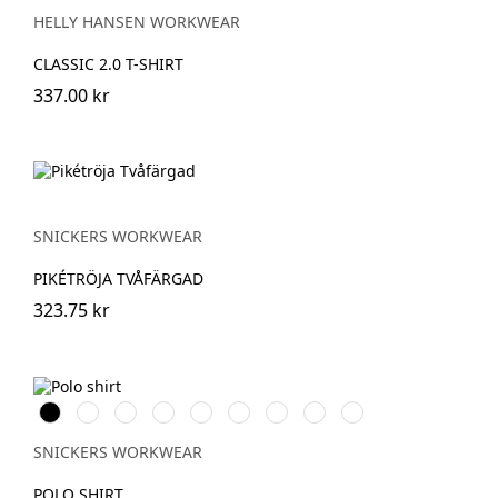
MELANGE
GREY
BLUE
RED
FOG
HELLY HANSEN WORKWEAR
CLASSIC 2.0 T-SHIRT
337.00 kr
SNICKERS WORKWEAR
PIKÉTRÖJA TVÅFÄRGAD
323.75 kr
Svart
Vit
Stålgrå
Grå
Marinblå
Khakigrön
Chiliröd
Isgrå
Äkta
melerad
blå
SNICKERS WORKWEAR
POLO SHIRT