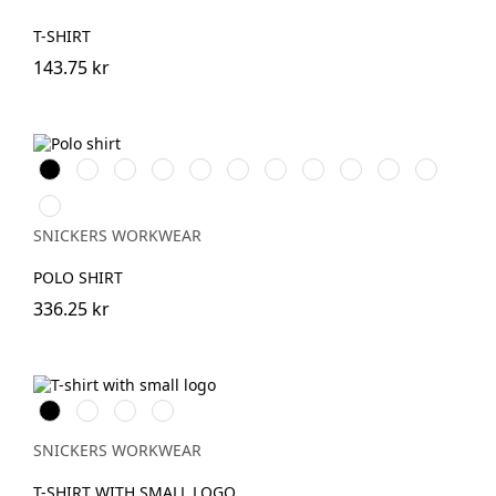
T-SHIRT
143.75 kr
Svart
Vit
Warm
Skogsgrön
Stålgrå
Grå
Marinblå
Khakigrön
Chiliröd
Havsblå
Djupblå
Orange
melerad
Äkta
blå
SNICKERS WORKWEAR
POLO SHIRT
336.25 kr
Svart
Khakigrön
Ljusbrun
Stenblå
SNICKERS WORKWEAR
T-SHIRT WITH SMALL LOGO