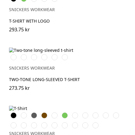
marinblå
melerad
SNICKERS WORKWEAR
T-SHIRT WITH LOGO
293.75 kr
Vit/Svart
Stålgrå/Svart
Svart/Stålgrå
Svart/Neongul
Chiliröd/Svart
Marinblå/Svart
SNICKERS WORKWEAR
TWO-TONE LONG-SLEEVED T-SHIRT
273.75 kr
Svart
Vit
Grå
Brun
Warm
Lime
Skogsgrön
Stålgrå
Grå
Marinblå
Khakigrön
Orange
melerad
Ljusbrun
Stenblå
Chiliröd
Havsblå
Äppelgrön
Djupblå
Isgrå
Äkta
Askgrå
blå
melerad
SNICKERS WORKWEAR