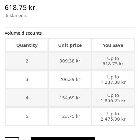
618.75 kr
Inkl. moms
Volume discounts
Quantity
Unit price
You Save
Up to
2
309.38 kr
618.75 kr
Up to
3
206.29 kr
1,237.38 kr
Up to
4
154.69 kr
1,856.25 kr
Up to
5
123.75 kr
2,475.00 kr