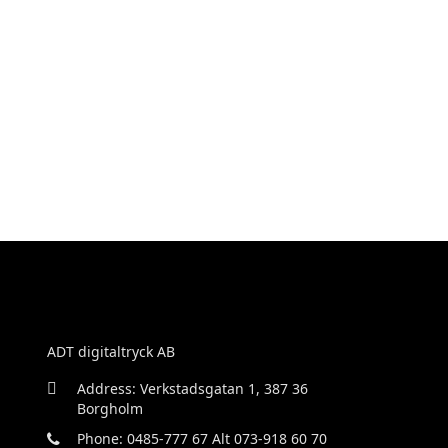
ADT digitaltryck AB
Address: Verkstadsgatan 1, 387 36
Borgholm
Phone: 0485-777 67 Alt 073-918 60 70