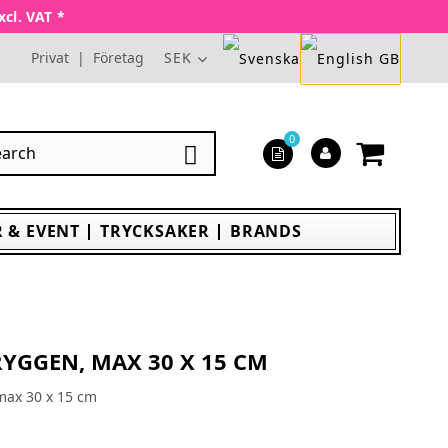
xcl. VAT *
Privat
|
Företag
SEK
0

 & EVENT
TRYCKSAKER
BRANDS
YGGEN, MAX 30 X 15 CM
max 30 x 15 cm