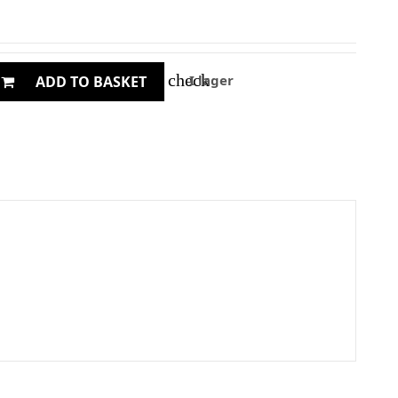
check
I lager
ADD TO BASKET