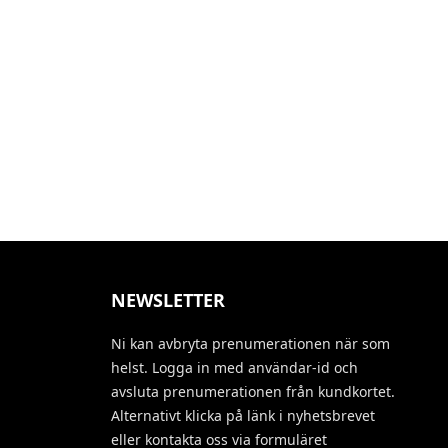
NEWSLETTER
Ni kan avbryta prenumerationen när som
helst. Logga in med användar-id och
avsluta prenumerationen från kundkortet.
Alternativt klicka på länk i nyhetsbrevet
eller kontakta oss via formuläret