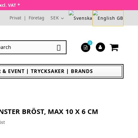
xcl. VAT *
Privat
|
Företag
SEK
0

 & EVENT
TRYCKSAKER
BRANDS
NSTER BRÖST, MAX 10 X 6 CM
öst