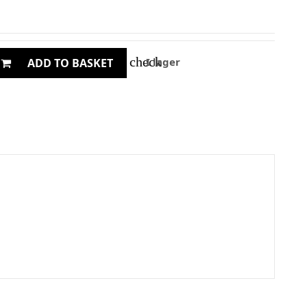
check
I lager
ADD TO BASKET