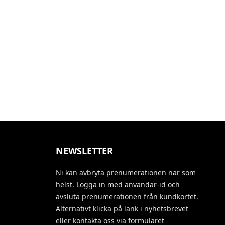
NEWSLETTER
Ni kan avbryta prenumerationen när som
helst. Logga in med användar-id och
avsluta prenumerationen från kundkortet.
Alternativt klicka på länk i nyhetsbrevet
eller kontakta oss via formuläret