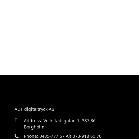
ADT digitaltryck AB
Address: Verkstadsgatan 1, 387 36
Borgholm
Phone: 0485-777 67 Alt 073-918 60 70