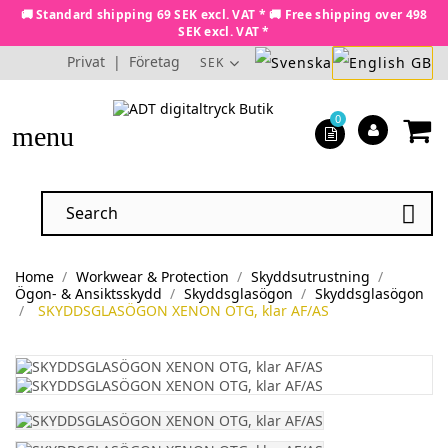
🚚 Standard shipping 69 SEK excl. VAT * 🚚 Free shipping over 498
SEK excl. VAT *
Privat
|
Företag
SEK
0
menu

Home
Workwear & Protection
Skyddsutrustning
Ögon- & Ansiktsskydd
Skyddsglasögon
Skyddsglasögon
SKYDDSGLASÖGON XENON OTG, klar AF/AS