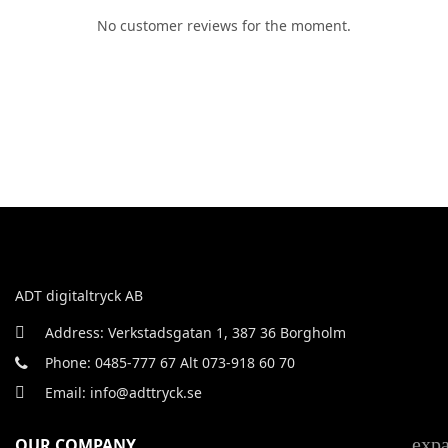
No customer reviews for the moment.
ADT digitaltryck AB
Address: Verkstadsgatan 1, 387 36 Borgholm
Phone: 0485-777 67 Alt 073-918 60 70
Email: info@adttryck.se
exp
OUR COMPANY