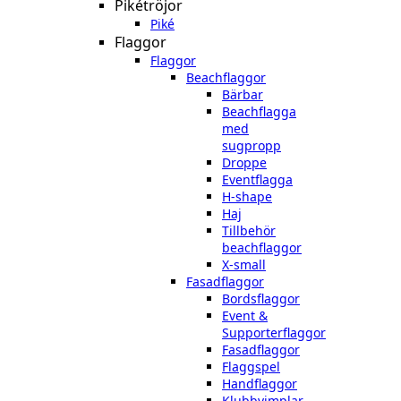
Pikétröjor
Piké
Flaggor
Flaggor
Beachflaggor
Bärbar
Beachflagga
med
sugpropp
Droppe
Eventflagga
H-shape
Haj
Tillbehör
beachflaggor
X-small
Fasadflaggor
Bordsflaggor
Event &
Supporterflaggor
Fasadflaggor
Flaggspel
Handflaggor
Klubbvimplar