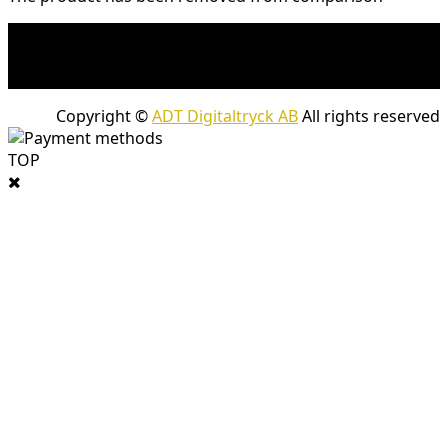
* Shipping costs may apply to heavy and/or bulky
products. Shipping costs apply to deliveries with
company packages.
Copyright ©
ADT Digitaltryck AB
All rights reserved
TOP