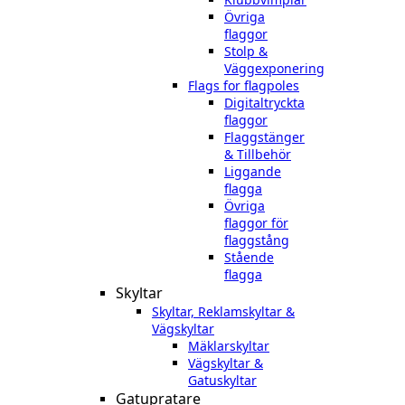
Övriga
flaggor
Stolp &
Väggexponering
Flags for flagpoles
Digitaltryckta
flaggor
Flaggstänger
& Tillbehör
Liggande
flagga
Övriga
flaggor för
flaggstång
Stående
flagga
Skyltar
Skyltar, Reklamskyltar &
Vägskyltar
Mäklarskyltar
Vägskyltar &
Gatuskyltar
Gatupratare