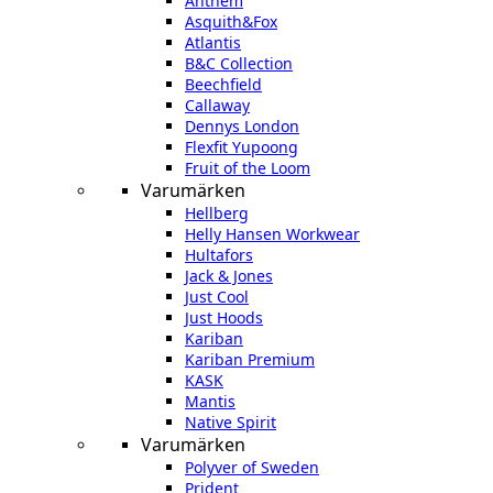
Anthem
Asquith&Fox
Atlantis
B&C Collection
Beechfield
Callaway
Dennys London
Flexfit Yupoong
Fruit of the Loom
Varumärken
Hellberg
Helly Hansen Workwear
Hultafors
Jack & Jones
Just Cool
Just Hoods
Kariban
Kariban Premium
KASK
Mantis
Native Spirit
Varumärken
Polyver of Sweden
Prident