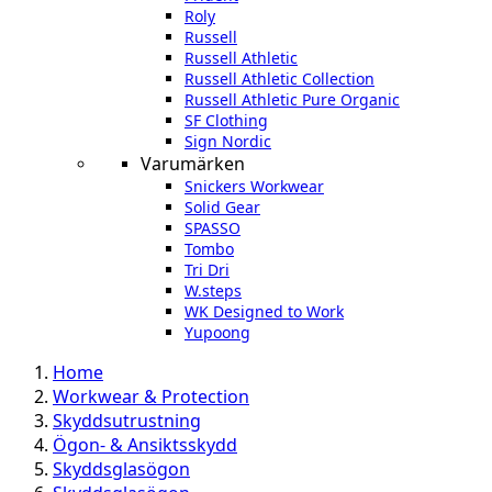
Roly
Russell
Russell Athletic
Russell Athletic Collection
Russell Athletic Pure Organic
SF Clothing
Sign Nordic
Varumärken
Snickers Workwear
Solid Gear
SPASSO
Tombo
Tri Dri
W.steps
WK Designed to Work
Yupoong
Home
Workwear & Protection
Skyddsutrustning
Ögon- & Ansiktsskydd
Skyddsglasögon