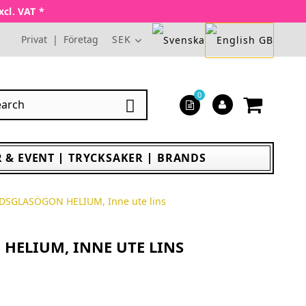
xcl. VAT *
Privat
|
Företag
SEK
0

 & EVENT
TRYCKSAKER
BRANDS
DSGLASÖGON HELIUM, Inne ute lins
HELIUM, INNE UTE LINS