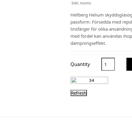
Inkl. moms
Hellberg Helium skyddsglasögo
passform. Försedda med repsk
linsfärger för olika användn
med fördel kan användas iho
dämpningseffekt.
Quantity