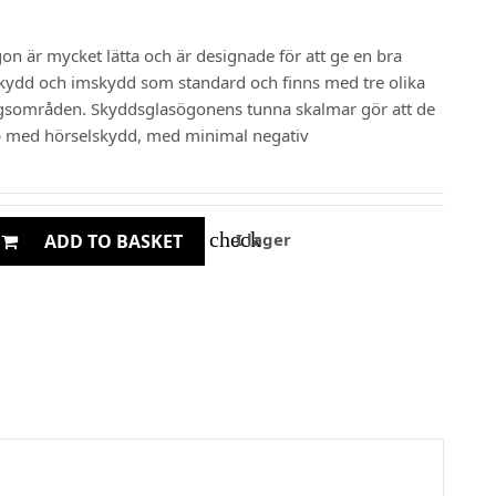
n är mycket lätta och är designade för att ge en bra
ydd och imskydd som standard och finns med tre olika
ingsområden. Skyddsglasögonens tunna skalmar gör att de
p med hörselskydd, med minimal negativ
check
I lager
ADD TO BASKET