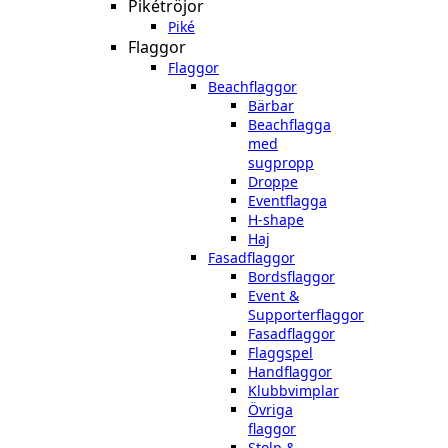
Pikétröjor
Piké
Flaggor
Flaggor
Beachflaggor
Bärbar
Beachflagga
med
sugpropp
Droppe
Eventflagga
H-shape
Haj
Fasadflaggor
Bordsflaggor
Event &
Supporterflaggor
Fasadflaggor
Flaggspel
Handflaggor
Klubbvimplar
Övriga
flaggor
Stolp &