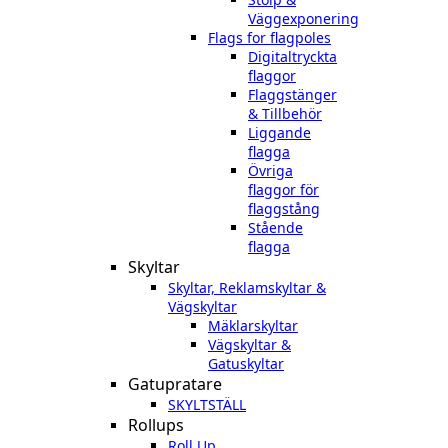
Väggexponering
Flags for flagpoles
Digitaltryckta
flaggor
Flaggstänger
& Tillbehör
Liggande
flagga
Övriga
flaggor för
flaggstång
Stående
flagga
Skyltar
Skyltar, Reklamskyltar &
Vägskyltar
Mäklarskyltar
Vägskyltar &
Gatuskyltar
Gatupratare
SKYLTSTÄLL
Rollups
Roll Up