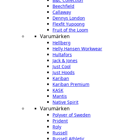
B&C Collection
Beechfield
Callaway
Dennys London
Flexfit Yupoong
Fruit of the Loom
Varumärken
Hellberg
Helly Hansen Workwear
Hultafors
Jack & Jones
Just Cool
Just Hoods
Kariban
Kariban Premium
KASK
Mantis
Native Spirit
Varumärken
Polyver of Sweden
Prident
Roly
Russell
Russell Athletic