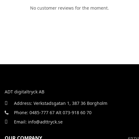
No customer reviews for the moment.
ADT digitaltryck AB
Address: Verkstadsgatan 1, 387 36 Borgholm
Phone: 0485-777 67 Alt 073-918 60 70
Email: info@adttryck.se
exp
OUR COMPANY