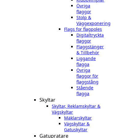
Övriga
flaggor
Stolp &
Väggexponering
Flags for flagpoles
Digitaltryckta
flaggor
Flaggstänger
& Tillbehör
Liggande
flagga
Övriga
flaggor för
flaggstång
Stående
flagga
Skyltar
Skyltar, Reklamskyltar &
Vägskyltar
Mäklarskyltar
Vägskyltar &
Gatuskyltar
Gatupratare