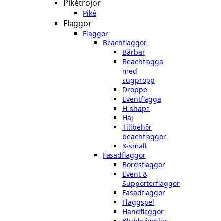
Pikétröjor
Piké
Flaggor
Flaggor
Beachflaggor
Bärbar
Beachflagga
med
sugpropp
Droppe
Eventflagga
H-shape
Haj
Tillbehör
beachflaggor
X-small
Fasadflaggor
Bordsflaggor
Event &
Supporterflaggor
Fasadflaggor
Flaggspel
Handflaggor
Klubbvimplar