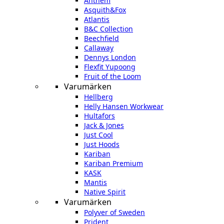
Anthem
Asquith&Fox
Atlantis
B&C Collection
Beechfield
Callaway
Dennys London
Flexfit Yupoong
Fruit of the Loom
Varumärken
Hellberg
Helly Hansen Workwear
Hultafors
Jack & Jones
Just Cool
Just Hoods
Kariban
Kariban Premium
KASK
Mantis
Native Spirit
Varumärken
Polyver of Sweden
Prident