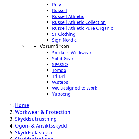
Roly
Russell
Russell Athletic
Russell Athletic Collection
Russell Athletic Pure Organic
SF Clothing
Sign Nordic
Varumärken
Snickers Workwear
Solid Gear
SPASSO
Tombo
Tri Dri
W.steps
WK Designed to Work
Yupoong
Home
Workwear & Protection
Skyddsutrustning
Ögon- & Ansiktsskydd
Skyddsglasögon