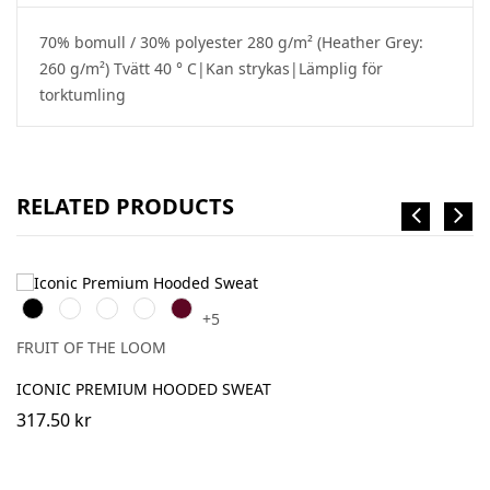
70% bomull / 30% polyester 280 g/m² (Heather Grey:
260 g/m²) Tvätt 40 ° C|Kan strykas|Lämplig för
torktumling
RELATED PRODUCTS
Black
White
Red
Royal
Burgundy
+5
Blue
FRUIT OF THE LOOM
ICONIC PREMIUM HOODED SWEAT
317.50 kr