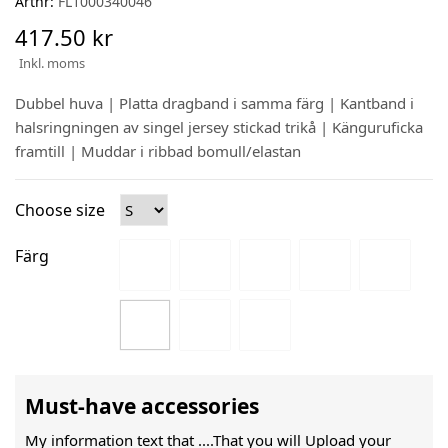
Artnr:
FL1000340046
417.50 kr
Inkl. moms
Dubbel huva | Platta dragband i samma färg | Kantband i
halsringningen av singel jersey stickad trikå | Känguruficka
framtill | Muddar i ribbad bomull/elastan
Choose size
Färg
Must-have accessories
My information text that ....That you will Upload your