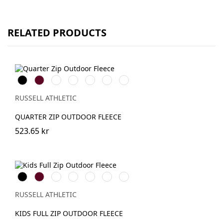
RELATED PRODUCTS
Black
Burgundy
French
Bright
Bottle
Classic
Convoy
Navy
Royal
Green
Red
Grey
(Solid)
RUSSELL ATHLETIC
QUARTER ZIP OUTDOOR FLEECE
523.65 kr
Black
Burgundy
French
Bright
Bottle
Classic
Convoy
Navy
Royal
Green
Red
Grey
(Solid)
RUSSELL ATHLETIC
KIDS FULL ZIP OUTDOOR FLEECE