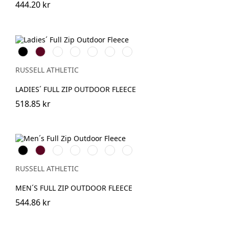
444.20 kr
Black
Burgundy
French
Bright
Bottle
Classic
Convoy
Navy
Royal
Green
Red
Grey
(Solid)
RUSSELL ATHLETIC
LADIES´ FULL ZIP OUTDOOR FLEECE
518.85 kr
Black
Burgundy
French
Bright
Bottle
Classic
Convoy
Navy
Royal
Green
Red
Grey
(Solid)
RUSSELL ATHLETIC
MEN´S FULL ZIP OUTDOOR FLEECE
544.86 kr