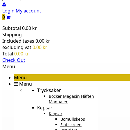
Login
My account
0
Subtotal
0.00 kr
Shipping
Included taxes
0.00 kr
excluding vat
0.00 kr
Total
0.00 kr
Check Out
Menu
Menu
Menu
Trycksaker
Böcker Magasin Häften
Manualer
Kepsar
Kepsar
Bomullskeps
Flat screen