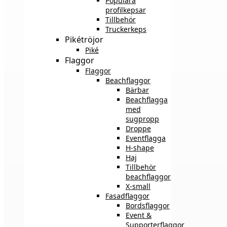
Populära
profilkepsar
Tillbehör
Truckerkeps
Pikétröjor
Piké
Flaggor
Flaggor
Beachflaggor
Bärbar
Beachflagga
med
sugpropp
Droppe
Eventflagga
H-shape
Haj
Tillbehör
beachflaggor
X-small
Fasadflaggor
Bordsflaggor
Event &
Supporterflaggor