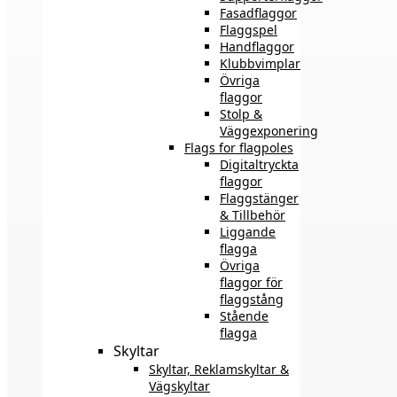
Fasadflaggor
Flaggspel
Handflaggor
Klubbvimplar
Övriga
flaggor
Stolp &
Väggexponering
Flags for flagpoles
Digitaltryckta
flaggor
Flaggstänger
& Tillbehör
Liggande
flagga
Övriga
flaggor för
flaggstång
Stående
flagga
Skyltar
Skyltar, Reklamskyltar &
Vägskyltar