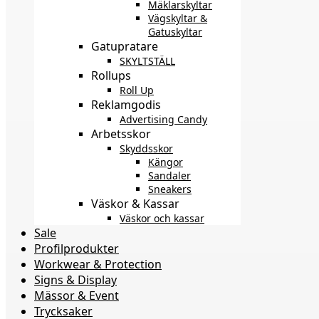
Mäklarskyltar
Vägskyltar &
Gatuskyltar
Gatupratare
SKYLTSTÄLL
Rollups
Roll Up
Reklamgodis
Advertising Candy
Arbetsskor
Skyddsskor
Kängor
Sandaler
Sneakers
Väskor & Kassar
Väskor och kassar
Sale
Profilprodukter
Workwear & Protection
Signs & Display
Mässor & Event
Trycksaker