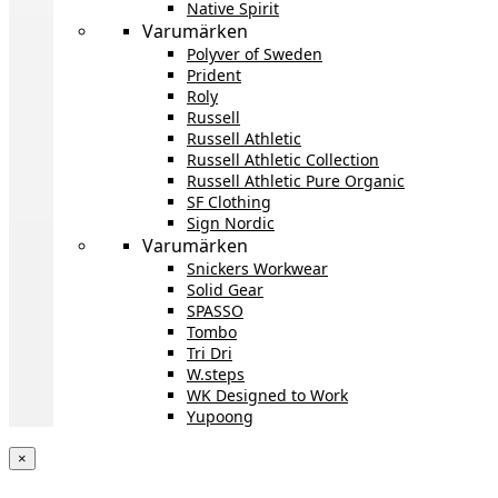
Native Spirit
Varumärken
Polyver of Sweden
Prident
Roly
Russell
Russell Athletic
Russell Athletic Collection
Russell Athletic Pure Organic
SF Clothing
Sign Nordic
Varumärken
Snickers Workwear
Solid Gear
SPASSO
Tombo
Tri Dri
W.steps
WK Designed to Work
Yupoong
×