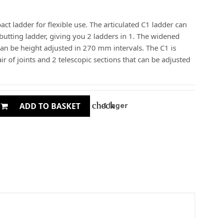
ct ladder for flexible use. The articulated C1 ladder can
butting ladder, giving you 2 ladders in 1. The widened
can be height adjusted in 270 mm intervals. The C1 is
air of joints and 2 telescopic sections that can be adjusted
check
I lager
ADD TO BASKET