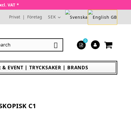
xcl. VAT *
Privat
|
Företag
SEK
0

 & EVENT
TRYCKSAKER
BRANDS
SKOPISK C1