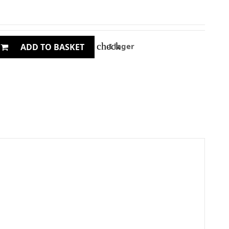
check
I lager
ADD TO BASKET