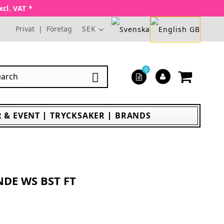
xcl. VAT *
Privat
|
Företag
SEK
0

 & EVENT
TRYCKSAKER
BRANDS
NDE WS BST FT