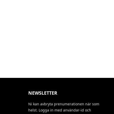
NEWSLETTER
Ni kan avbryta prenumerationen när som
helst. Logga in med användar-id och