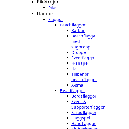
Pikétröjor
Piké
Flaggor
Flaggor
Beachflaggor
Bärbar
Beachflagga
med
sugpropp
Droppe
Eventflagga
H-shape
Haj
Tillbehör
beachflaggor
X-small
Fasadflaggor
Bordsflaggor
Event &
Supporterflaggor
Fasadflaggor
Flaggspel
Handflaggor
Klubbvimplar