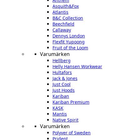
Anthem
Asquith&Fox
Atlantis
B&C Collection
Beechfield
Callaway
Dennys London
Flexfit Yupoong
Fruit of the Loom
Varumärken
Hellberg
Helly Hansen Workwear
Hultafors
Jack & Jones
Just Cool
Just Hoods
Kariban
Kariban Premium
KASK
Mantis
Native Spirit
Varumärken
Polyver of Sweden
Prident