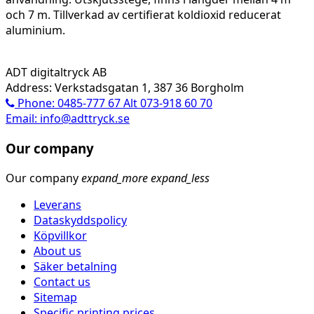
och 7 m. Tillverkad av certifierat koldioxid reducerat
aluminium.
ADT digitaltryck AB
Address: Verkstadsgatan 1, 387 36 Borgholm
Phone: 0485-777 67 Alt 073-918 60 70
Email: info@adttryck.se
Our company
Our company
expand_more
expand_less
Leverans
Dataskyddspolicy
Köpvillkor
About us
Säker betalning
Contact us
Sitemap
Specific printing prices