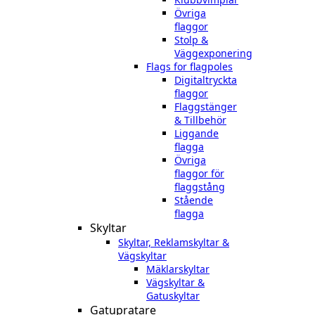
Övriga
flaggor
Stolp &
Väggexponering
Flags for flagpoles
Digitaltryckta
flaggor
Flaggstänger
& Tillbehör
Liggande
flagga
Övriga
flaggor för
flaggstång
Stående
flagga
Skyltar
Skyltar, Reklamskyltar &
Vägskyltar
Mäklarskyltar
Vägskyltar &
Gatuskyltar
Gatupratare