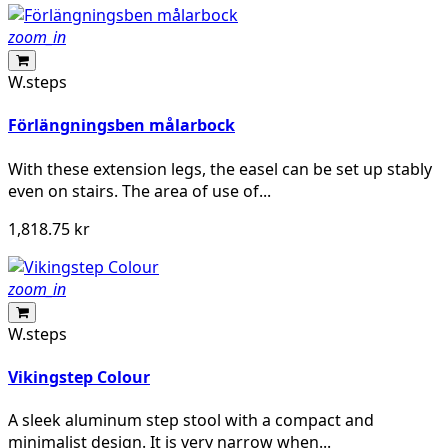
zoom_in
W.steps
Förlängningsben målarbock
With these extension legs, the easel can be set up stably
even on stairs. The area of ​​use of...
1,818.75 kr
zoom_in
W.steps
Vikingstep Colour
A sleek aluminum step stool with a compact and
minimalist design. It is very narrow when...