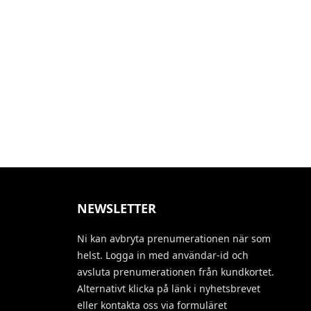
NEWSLETTER
Ni kan avbryta prenumerationen när som
helst. Logga in med användar-id och
avsluta prenumerationen från kundkortet.
Alternativt klicka på länk i nyhetsbrevet
eller kontakta oss via formuläret