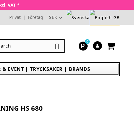
xcl. VAT *
Privat
|
Företag
SEK
0

 & EVENT
TRYCKSAKER
BRANDS
NING HS 680