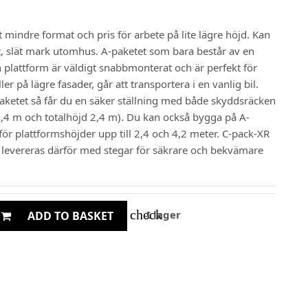
mindre format och pris för arbete på lite lägre höjd. Kan
, slät mark utomhus. A-paketet som bara består av en
 plattform är väldigt snabbmonterat och är perfekt för
er på lägre fasader, går att transportera i en vanlig bil.
ketet så får du en säker ställning med både skyddsräcken
,4 m och totalhöjd 2,4 m). Du kan också bygga på A-
ör plattformshöjder upp till 2,4 och 4,2 meter. C-pack-XR
h levereras därför med stegar för säkrare och bekvämare
check
I lager
ADD TO BASKET