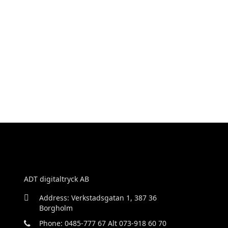
ADT digitaltryck AB
Address: Verkstadsgatan 1, 387 36
Borgholm
Phone: 0485-777 67 Alt 073-918 60 70