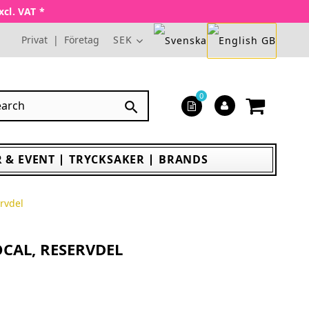
xcl. VAT *
Privat
|
Företag
SEK
0

 & EVENT
TRYCKSAKER
BRANDS
rvdel
CAL, RESERVDEL