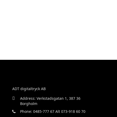
ADT digitaltryck AB
Address: Verkstadsgatan 1, 387 36
Borgholm
Phone: 0485-777 67 Alt 073-918 60 70