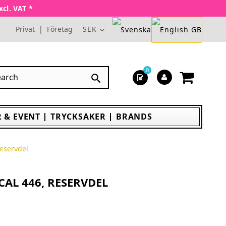
xcl. VAT *
Privat
|
Företag
SEK
0

 & EVENT
TRYCKSAKER
BRANDS
eservdel
CAL 446, RESERVDEL