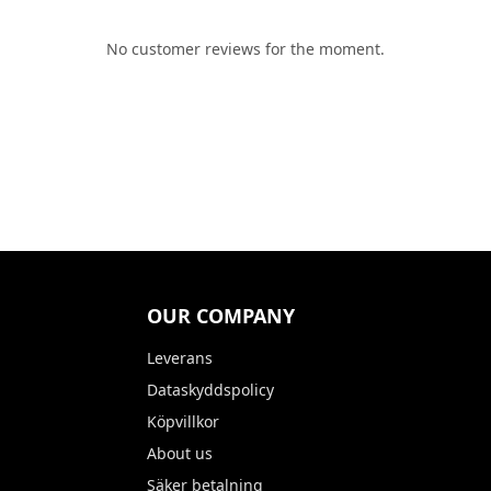
No customer reviews for the moment.
OUR COMPANY
Leverans
Dataskyddspolicy
Köpvillkor
About us
Säker betalning