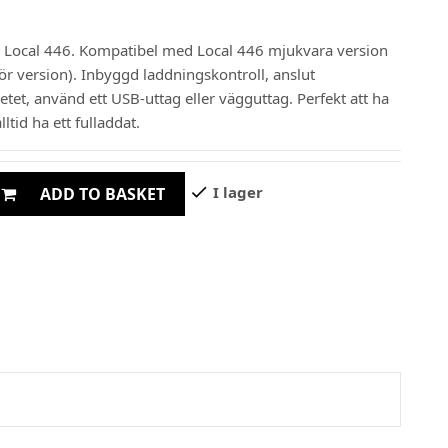
ill Local 446. Kompatibel med Local 446 mjukvara version
ör version). Inbyggd laddningskontroll, anslut
etet, använd ett USB-uttag eller vägguttag. Perfekt att ha
ltid ha ett fulladdat.
check
I lager
ADD TO BASKET