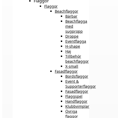
Flaggor
Flaggor
Beachflaggor
Bärbar
Beachflagga
med
sugpropp
Droppe
Eventflagga
H-shape
Haj
Tillbehör
beachflaggor
X-small
Fasadflaggor
Bordsflaggor
Event &
Supporterflaggor
Fasadflaggor
Flaggspel
Handflaggor
Klubbvimplar
Övriga
flaggor