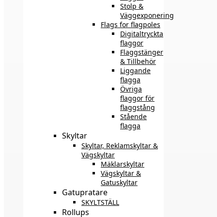
Stolp &
Väggexponering
Flags for flagpoles
Digitaltryckta
flaggor
Flaggstänger
& Tillbehör
Liggande
flagga
Övriga
flaggor för
flaggstång
Stående
flagga
Skyltar
Skyltar, Reklamskyltar &
Vägskyltar
Mäklarskyltar
Vägskyltar &
Gatuskyltar
Gatupratare
SKYLTSTÄLL
Rollups