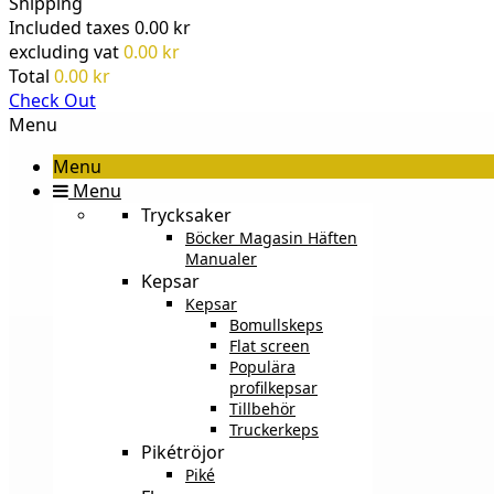
Shipping
Included taxes
0.00 kr
excluding vat
0.00 kr
Total
0.00 kr
Check Out
Menu
Menu
Menu
Trycksaker
Böcker Magasin Häften
Manualer
Kepsar
Kepsar
Bomullskeps
Flat screen
Populära
profilkepsar
Tillbehör
Truckerkeps
Pikétröjor
Piké