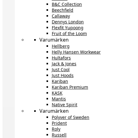
B&C Collection
Beechfield
Callaway
Dennys London
Flexfit Yupoong
Fruit of the Loom
Varumärken
Hellberg
Helly Hansen Workwear
Hultafors
Jack & Jones
Just Cool
Just Hoods
Kariban
Kariban Premium
KASK
Mantis
Native Spirit
Varumärken
Polyver of Sweden
Prident
Roly
Russell