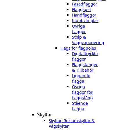
Fasadflaggor
Flaggspel
Handflaggor
Klubbvimplar
Övriga
flaggor
Stolp &
Väggexponering
Flags for flagpoles
Digitaltryckta
flaggor
Flaggstänger
& Tillbehör
Liggande
flagga
Övriga
flaggor för
flaggstång
Stående
flagga
Skyltar
Skyltar, Reklamskyltar &
Vägskyltar