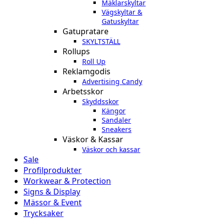
Mäklarskyltar
Vägskyltar &
Gatuskyltar
Gatupratare
SKYLTSTÄLL
Rollups
Roll Up
Reklamgodis
Advertising Candy
Arbetsskor
Skyddsskor
Kängor
Sandaler
Sneakers
Väskor & Kassar
Väskor och kassar
Sale
Profilprodukter
Workwear & Protection
Signs & Display
Mässor & Event
Trycksaker