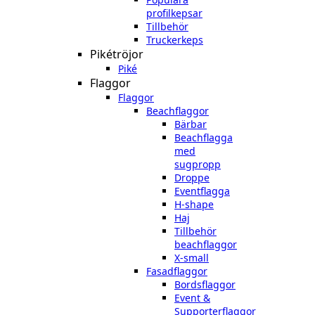
profilkepsar
Tillbehör
Truckerkeps
Pikétröjor
Piké
Flaggor
Flaggor
Beachflaggor
Bärbar
Beachflagga
med
sugpropp
Droppe
Eventflagga
H-shape
Haj
Tillbehör
beachflaggor
X-small
Fasadflaggor
Bordsflaggor
Event &
Supporterflaggor