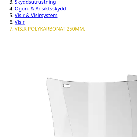
Skyddsutrustning
Ögon- & Ansiktsskydd
Visir & Visirsystem
Visir
VISIR POLYKARBONAT 250MM,