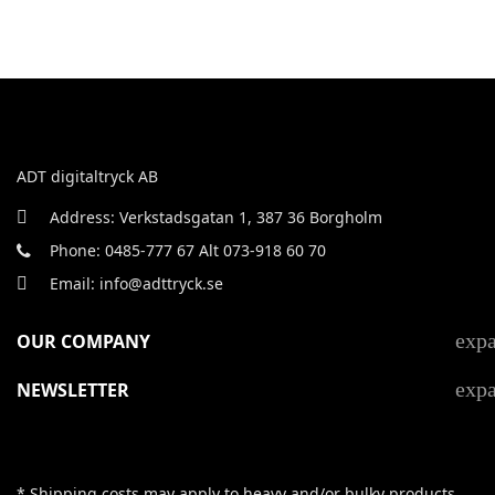
ADT digitaltryck AB
Address: Verkstadsgatan 1, 387 36 Borgholm
Phone: 0485-777 67 Alt 073-918 60 70
Email: info@adttryck.se
exp
OUR COMPANY
exp
NEWSLETTER
* Shipping costs may apply to heavy and/or bulky products.