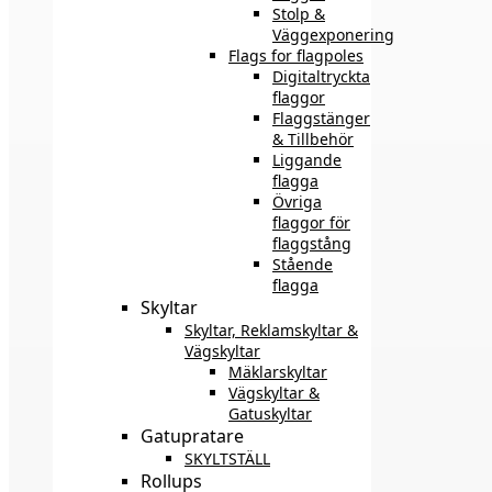
Stolp &
Väggexponering
Flags for flagpoles
Digitaltryckta
flaggor
Flaggstänger
& Tillbehör
Liggande
flagga
Övriga
flaggor för
flaggstång
Stående
flagga
Skyltar
Skyltar, Reklamskyltar &
Vägskyltar
Mäklarskyltar
Vägskyltar &
Gatuskyltar
Gatupratare
SKYLTSTÄLL
Rollups