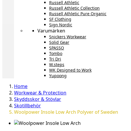
Russell Athletic
Russell Athletic Collection
Russell Athletic Pure Organic
SF Clothing
Sign Nordic
Varumärken
Snickers Workwear
Solid Gear
SPASSO
Tombo
Tri Dri
W.steps
WK Designed to Work
Yupoong
Home
Workwear & Protection
Skyddsskor & Stövlar
Skotillbehör
Woolpower Insole Low Arch Polyver of Sweden