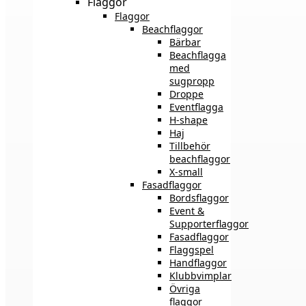
Flaggor
Flaggor
Beachflaggor
Bärbar
Beachflagga
med
sugpropp
Droppe
Eventflagga
H-shape
Haj
Tillbehör
beachflaggor
X-small
Fasadflaggor
Bordsflaggor
Event &
Supporterflaggor
Fasadflaggor
Flaggspel
Handflaggor
Klubbvimplar
Övriga
flaggor