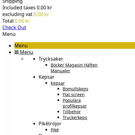
Shipping
Included taxes
0.00 kr
excluding vat
0.00 kr
Total
0.00 kr
Check Out
Menu
Menu
Menu
Trycksaker
Böcker Magasin Häften
Manualer
Kepsar
Kepsar
Bomullskeps
Flat screen
Populära
profilkepsar
Tillbehör
Truckerkeps
Pikétröjor
Piké