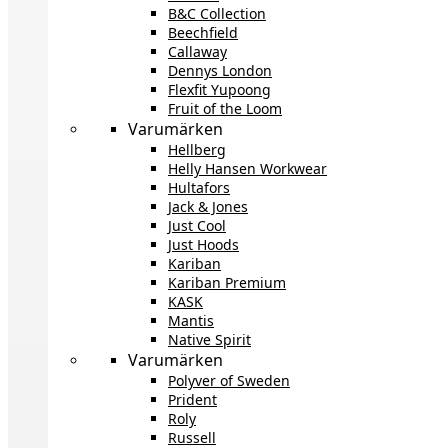
B&C Collection
Beechfield
Callaway
Dennys London
Flexfit Yupoong
Fruit of the Loom
Varumärken
Hellberg
Helly Hansen Workwear
Hultafors
Jack & Jones
Just Cool
Just Hoods
Kariban
Kariban Premium
KASK
Mantis
Native Spirit
Varumärken
Polyver of Sweden
Prident
Roly
Russell