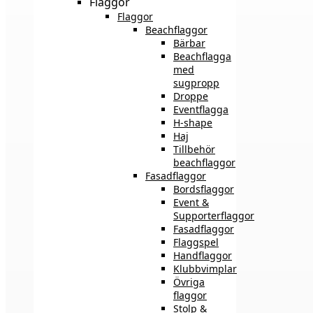
Flaggor
Flaggor
Beachflaggor
Bärbar
Beachflagga
med
sugpropp
Droppe
Eventflagga
H-shape
Haj
Tillbehör
beachflaggor
Fasadflaggor
Bordsflaggor
Event &
Supporterflaggor
Fasadflaggor
Flaggspel
Handflaggor
Klubbvimplar
Övriga
flaggor
Stolp &