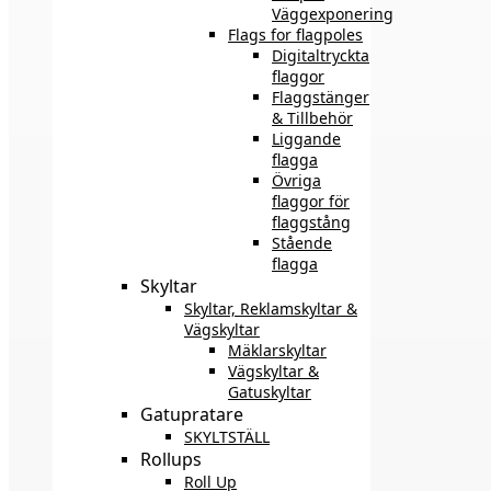
Väggexponering
Flags for flagpoles
Digitaltryckta
flaggor
Flaggstänger
& Tillbehör
Liggande
flagga
Övriga
flaggor för
flaggstång
Stående
flagga
Skyltar
Skyltar, Reklamskyltar &
Vägskyltar
Mäklarskyltar
Vägskyltar &
Gatuskyltar
Gatupratare
SKYLTSTÄLL
Rollups
Roll Up