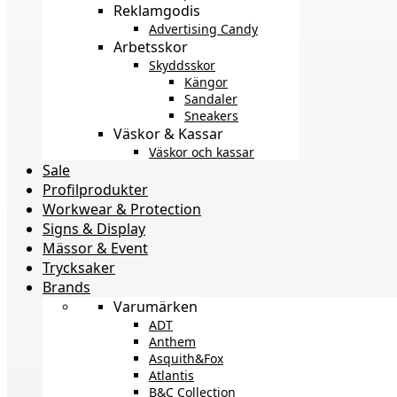
Reklamgodis
Advertising Candy
Arbetsskor
Skyddsskor
Kängor
Sandaler
Sneakers
Väskor & Kassar
Väskor och kassar
Sale
Profilprodukter
Workwear & Protection
Signs & Display
Mässor & Event
Trycksaker
Brands
Varumärken
ADT
Anthem
Asquith&Fox
Atlantis
B&C Collection