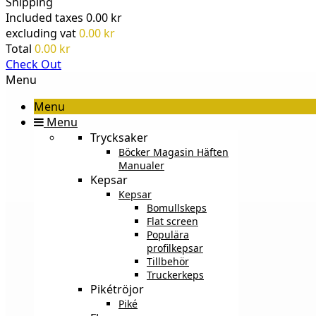
Shipping
Included taxes
0.00 kr
excluding vat
0.00 kr
Total
0.00 kr
Check Out
Menu
Menu
Menu
Trycksaker
Böcker Magasin Häften
Manualer
Kepsar
Kepsar
Bomullskeps
Flat screen
Populära
profilkepsar
Tillbehör
Truckerkeps
Pikétröjor
Piké