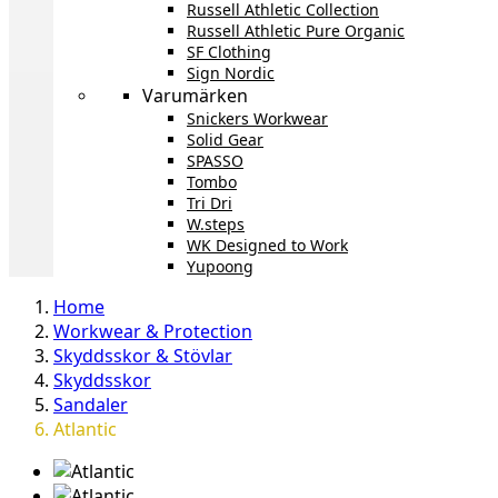
Russell Athletic Collection
Russell Athletic Pure Organic
SF Clothing
Sign Nordic
Varumärken
Snickers Workwear
Solid Gear
SPASSO
Tombo
Tri Dri
W.steps
WK Designed to Work
Yupoong
Home
Workwear & Protection
Skyddsskor & Stövlar
Skyddsskor
Sandaler
Atlantic