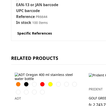
EAN-13 or JAN barcode
UPC barcode
Reference
PR6644
In stock
100 Items
Specific References
RELATED PRODUCTS
Orange
Svart
Vit
Röd
Gul
Silver
Lila
Molnblå
PRIDENT
Hale
Kungsblå
Äppelgrön
Magenta
Blå
GOLF GRE
ADT
fr.
2,743.7