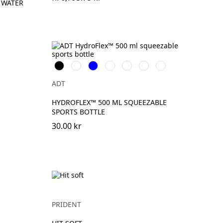
C WATER
Svart
Vit
Blå
Svart/Transparent
Röd/Svart
Blå/Vit
Svart/Vit
vit
ADT
HYDROFLEX™ 500 ML SQUEEZABLE
SPORTS BOTTLE
30.00 kr
PRIDENT