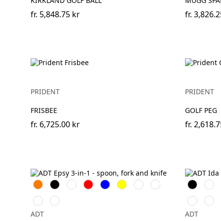
KIRKLAND GOLF BALL
MUGG SPA
fr.
5,848.75 kr
fr.
3,826.2
PRIDENT
PRIDENT
FRISBEE
GOLF PEG
fr.
6,725.00 kr
fr.
2,618.7
Orange
Svart
Vit
Röd
Blå
Gul
Grön
Lila
Svart
Vit
Marinblå
Magenta
Hale
Kung
Blå
ADT
ADT