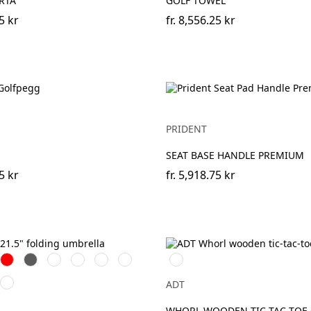
RTA
GOLF TOWEL
5 kr
fr.
8,556.25 kr
PRIDENT
SEAT BASE HANDLE PREMIUM
5 kr
fr.
5,918.75 kr
Röd
Grå
Grön
Skogsgrön
Marinblå
Havregryn
Natur
sblå
Processblå
ADT
WHORL WOODEN TIC-TAC-TOE