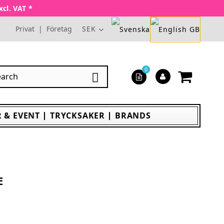
xcl. VAT *
Privat
|
Företag
SEK
0

 & EVENT
TRYCKSAKER
BRANDS
E