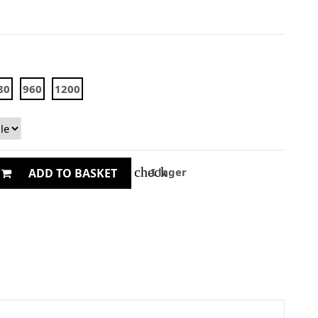
80
960
1200
check
I lager
ADD TO BASKET