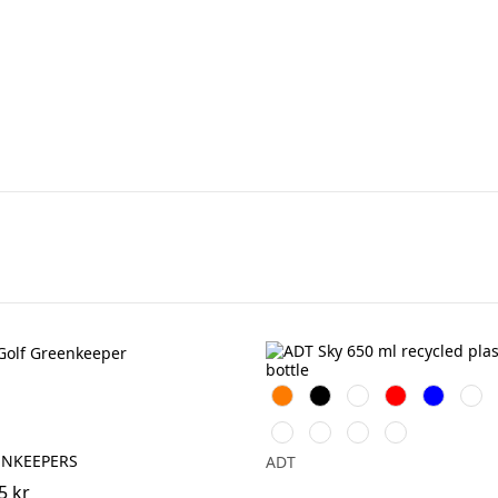
Orange
Svart
Vit
Röd
Blå
Grön
Havregryn
Molnblå
Dammrosa
Hale
Blå
ENKEEPERS
ADT
5 kr