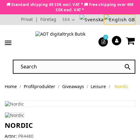
🚚 Standard shipping 69 SEK excl. VAT * 🚚 Free shipping over 498
SEK excl. VAT *
Privat
|
Företag
SEK
0
menu

Home
Profilprodukter
Giveaways
Leisure
Nordic
NORDIC
Artnr:
PR4480