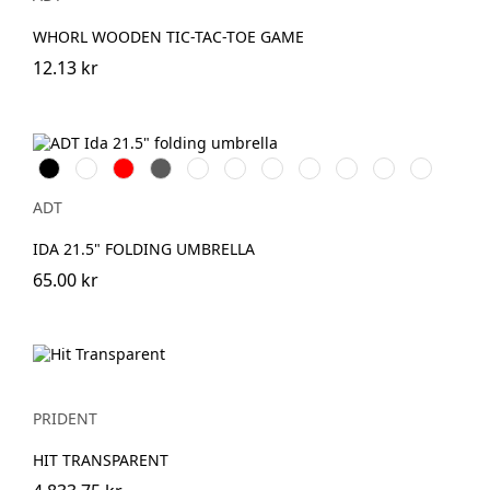
WHORL WOODEN TIC-TAC-TOE GAME
12.13 kr
Svart
Vit
Röd
Grå
Grön
Skogsgrön
Marinblå
Havregryn
Hale
Kungsblå
Processblå
Blå
ADT
IDA 21.5" FOLDING UMBRELLA
65.00 kr
PRIDENT
HIT TRANSPARENT