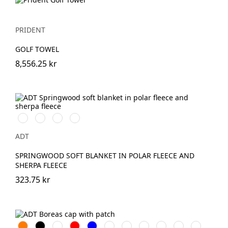
PRIDENT
GOLF TOWEL
8,556.25 kr
Naturvit
Svart/Naturvit
Grå/Naturvit
Marinblå/Naturvit
ADT
SPRINGWOOD SOFT BLANKET IN POLAR FLEECE AND
SHERPA FLEECE
323.75 kr
Orange
Svart
Vit
Röd
Blå
Grön
Marinblå
Hale
Sandsten
Ormbunkegrön
Stormgrå