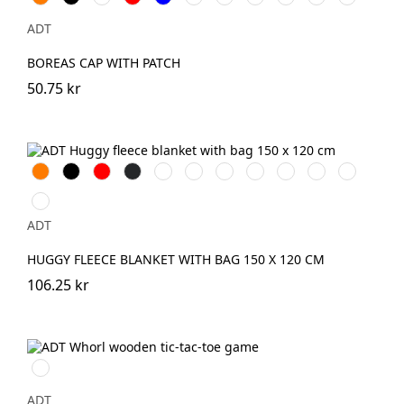
Blå
ADT
BOREAS CAP WITH PATCH
50.75 kr
Orange
Svart
Röd
Antracit
Grön
Beige
Lila
Marinblå
Kungsblå
Limegrön
Processblå
Magenta
ADT
HUGGY FLEECE BLANKET WITH BAG 150 X 120 CM
106.25 kr
Natur
ADT