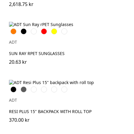
2,618.75 kr
Orange
Svart
Vit
Röd
Gul
Kungsblå
ADT
SUN RAY RPET SUNGLASSES
20.63 kr
Svart
Grå
Skogsgrön
Havregryn
Hale
Tegel
Blå
ADT
RESI PLUS 15" BACKPACK WITH ROLL TOP
370.00 kr