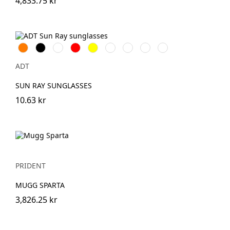
4,833.75 kr
Orange
Svart
Vit
Röd
Gul
Kungsblå
Limegrön
Transparent
Aquablå
ADT
SUN RAY SUNGLASSES
10.63 kr
PRIDENT
MUGG SPARTA
3,826.25 kr