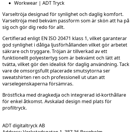
Varseltröja
designad för synlighet och
daglig
komfort
.
Varseltröja
med
bekväm
passform
som
är
skön
att
ha
på
sig
och
gör
dig redo för
allt
.
Certifierad enligt EN ISO 20471 klass 1, vilket garanterar
god synlighet i dåliga ljusförhållanden vilket gör arbetet
säkrare och tryggare.
Tröjan är tillverkad av ett
funktionellt polyestertyg som är bekvämt och lätt att
tvätta, vilket gör den idealisk för daglig användning. Tack
vare de omsorgsfullt placerade smutsytorna ser
sweatshirten ren och professionell ut utan att
varselegenskaperna försämras.
Bröstficka med dragkedja och integrerad id-korthållare
för enkel åtkomst. Avskalad design med plats för
profiltryck.
ADT digitaltryck AB
Address: Verkstadsgatan 1, 387 36 Borgholm