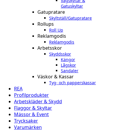
Vägskyltar &
Gatuskyltar
Gatupratare
Skyltställ/Gatupratare
Rollups
Roll Up
Reklamgodis
Reklamgodis
Arbetsskor
Skyddsskor
Kängor
Lågskor
Sandaler
Väskor & Kassar
Tyg- och papperskassar
REA
Profilprodukter
Arbetskläder & Skydd
Flaggor & Skyltar
Mässor & Event
Trycksaker
Varumärken