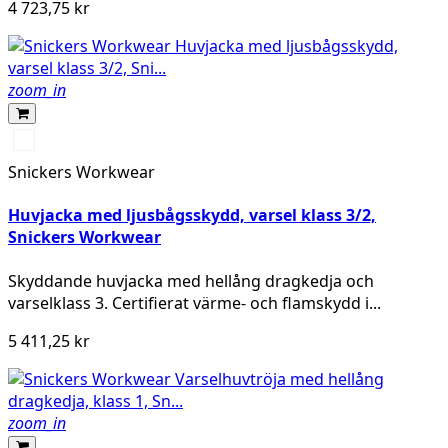
4 723,75 kr
zoom_in
High
vis
Snickers Workwear
yellow/Navy
Huvjacka med ljusbågsskydd, varsel klass 3/2,
Snickers Workwear
Skyddande huvjacka med hellång dragkedja och
varselklass 3. Certifierat värme- och flamskydd i...
5 411,25 kr
zoom_in