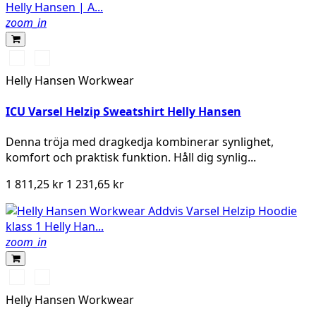
zoom_in
369
269
YELLOW/EBONY
ORANGE/EBONY
Helly Hansen Workwear
ICU Varsel Helzip Sweatshirt Helly Hansen
Denna tröja med dragkedja kombinerar synlighet,
komfort och praktisk funktion. Håll dig synlig...
1 811,25 kr
1 231,65 kr
zoom_in
369
269
YELLOW/EBONY
ORANGE/EBONY
Helly Hansen Workwear