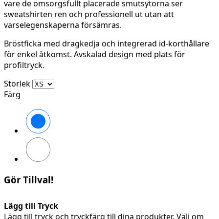
vare de omsorgsfullt placerade smutsytorna ser
sweatshirten ren och professionell ut utan att
varselegenskaperna försämras.
Bröstficka med dragkedja och integrerad id-korthållare
för enkel åtkomst. Avskalad design med plats för
profiltryck.
Storlek
Färg
Svart/High
vis
yellow
Svart/High
vis
orange
Gör Tillval!
Lägg till Tryck
Lägg till tryck och tryckfärg till dina produkter. Välj om