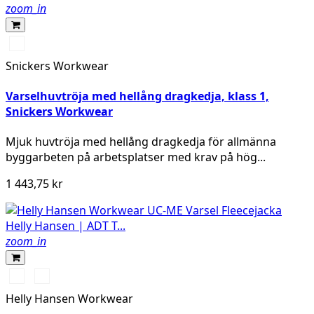
zoom_in
Svart/High
vis
Snickers Workwear
yellow
Varselhuvtröja med hellång dragkedja, klass 1,
Snickers Workwear
Mjuk huvtröja med hellång dragkedja för allmänna
byggarbeten på arbetsplatser med krav på hög...
1 443,75 kr
zoom_in
360
260
YELLOW
ORANGE
Helly Hansen Workwear