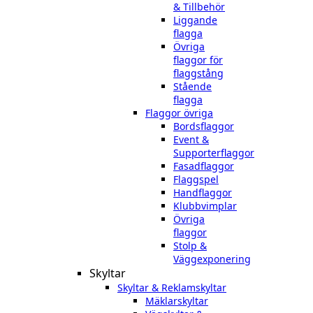
& Tillbehör
Liggande
flagga
Övriga
flaggor för
flaggstång
Stående
flagga
Flaggor övriga
Bordsflaggor
Event &
Supporterflaggor
Fasadflaggor
Flaggspel
Handflaggor
Klubbvimplar
Övriga
flaggor
Stolp &
Väggexponering
Skyltar
Skyltar & Reklamskyltar
Mäklarskyltar