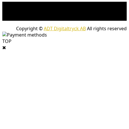
* Fraktkostnad kan tillkomma på tunga och/eller
skrymmande produkter. Frakt tillkommer för leveranser
med företagspaket
Copyright ©
ADT Digitaltryck AB
All rights reserved
TOP