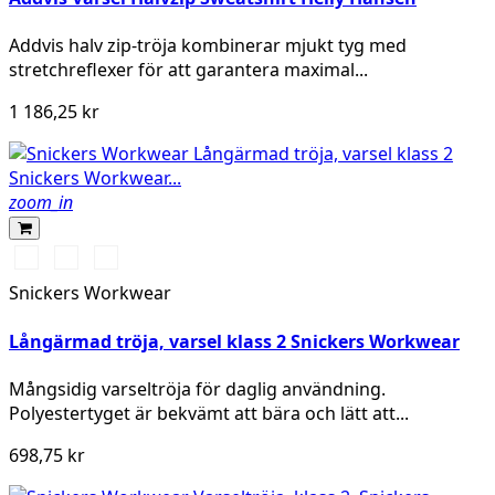
Addvis halv zip-tröja kombinerar mjukt tyg med
stretchreflexer för att garantera maximal...
1 186,25 kr
zoom_in
High
High
High
vis
vis
vis
Snickers Workwear
yellow\Black
orange\Black
yellow/Navy
Långärmad tröja, varsel klass 2 Snickers Workwear
Mångsidig varseltröja för daglig användning.
Polyestertyget är bekvämt att bära och lätt att...
698,75 kr