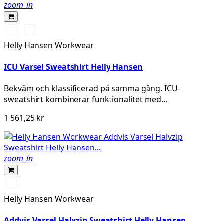
zoom_in
369
269
YELLOW/EBONY
ORANGE/EBONY
Helly Hansen Workwear
ICU Varsel Sweatshirt Helly Hansen
Bekväm och klassificerad på samma gång. ICU-
sweatshirt kombinerar funktionalitet med...
1 561,25 kr
zoom_in
360
YELLOW
Helly Hansen Workwear
Addvis Varsel Halvzip Sweatshirt Helly Hansen