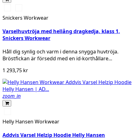
Svart/High
Svart/High
vis
vis
Snickers Workwear
yellow
orange
Varselhuvtröja med hellång dragkedja, klass 1,
Snickers Workwear
Håll dig synlig och varm i denna snygga huvtröja.
Bröstfickan är försedd med en id-korthållare...
1 293,75 kr
zoom_in
360
YELLOW
Helly Hansen Workwear
Addvis Varsel Helzip Hoodie Helly Hansen