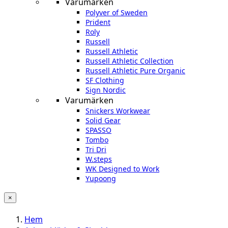
Varumärken
Polyver of Sweden
Prident
Roly
Russell
Russell Athletic
Russell Athletic Collection
Russell Athletic Pure Organic
SF Clothing
Sign Nordic
Varumärken
Snickers Workwear
Solid Gear
SPASSO
Tombo
Tri Dri
W.steps
WK Designed to Work
Yupoong
×
Hem