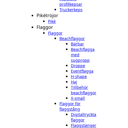
profilkepsar
Truckerkeps
Pikétröjor
Piké
Flaggor
Flaggor
Beachflaggor
Bärbar
Beachflagga
med
sugpropp
Droppe
Eventflagga
H-shape
Haj
Tillbehör
beachflaggor
X-small
Flaggor för
flaggstång
Digitaltryckta
flaggor
Flaggstänger