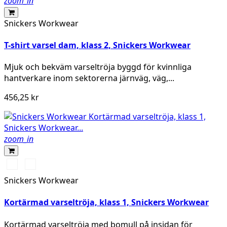
zoom_in
Snickers Workwear
T-shirt varsel dam, klass 2, Snickers Workwear
Mjuk och bekväm varseltröja byggd för kvinnliga
hantverkare inom sektorerna järnväg, väg,...
456,25 kr
zoom_in
High
High
vis
vis
Snickers Workwear
yellow\Black
orange\Black
Kortärmad varseltröja, klass 1, Snickers Workwear
Kortärmad varseltröja med bomull på insidan för