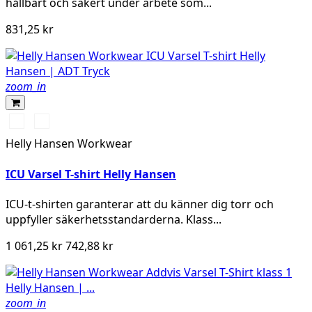
hållbart och säkert under arbete som...
831,25 kr
zoom_in
369
269
YELLOW/EBONY
ORANGE/EBONY
Helly Hansen Workwear
ICU Varsel T-shirt Helly Hansen
ICU-t-shirten garanterar att du känner dig torr och
uppfyller säkerhetsstandarderna. Klass...
1 061,25 kr
742,88 kr
zoom_in