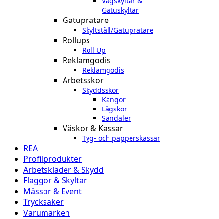
Vägskyltar &
Gatuskyltar
Gatupratare
Skyltställ/Gatupratare
Rollups
Roll Up
Reklamgodis
Reklamgodis
Arbetsskor
Skyddsskor
Kängor
Lågskor
Sandaler
Väskor & Kassar
Tyg- och papperskassar
REA
Profilprodukter
Arbetskläder & Skydd
Flaggor & Skyltar
Mässor & Event
Trycksaker
Varumärken