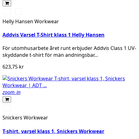
369
269
YELLOW/EBONY
ORANGE/EBONY
Helly Hansen Workwear
Addvis Varsel T-Shirt klass 1 Helly Hansen
För utomhusarbete året runt erbjuder Addvis Class 1 UV-
skyddande t-shirt för män andningsbar...
623,75 kr
zoom_in
Svart/High
vis
Snickers Workwear
yellow
T-shirt, varsel klass 1, Snickers Workwear