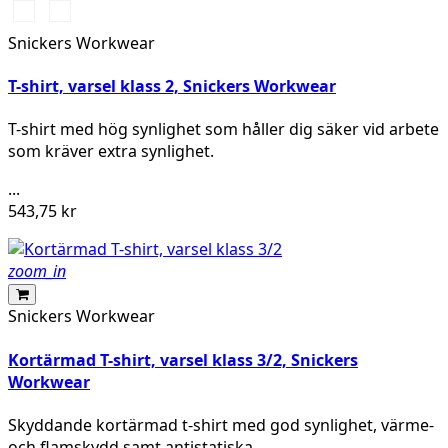
High
High
vis
vis
Snickers Workwear
orange
yellow
T-shirt, varsel klass 2, Snickers Workwear
T-shirt med hög synlighet som håller dig säker vid arbete
som kräver extra synlighet.
...
543,75 kr
zoom_in
Snickers Workwear
Kortärmad T-shirt, varsel klass 3/2, Snickers
Workwear
Skyddande kortärmad t-shirt med god synlighet, värme-
och flamskydd samt antistatiska...