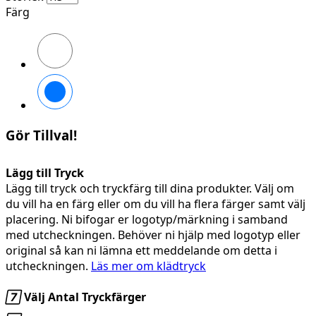
Färg
Svart/High
vis
yellow
Svart/High
vis
orange
Gör Tillval!
Lägg till Tryck
Lägg till tryck och tryckfärg till dina produkter. Välj om
du vill ha en färg eller om du vill ha flera färger samt välj
placering. Ni bifogar er logotyp/märkning i samband
med utcheckningen. Behöver ni hjälp med logotyp eller
original så kan ni lämna ett meddelande om detta i
utcheckningen.
Läs mer om klädtryck

Välj Antal Tryckfärger