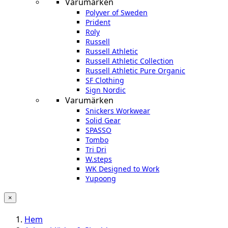
Varumärken
Polyver of Sweden
Prident
Roly
Russell
Russell Athletic
Russell Athletic Collection
Russell Athletic Pure Organic
SF Clothing
Sign Nordic
Varumärken
Snickers Workwear
Solid Gear
SPASSO
Tombo
Tri Dri
W.steps
WK Designed to Work
Yupoong
×
Hem