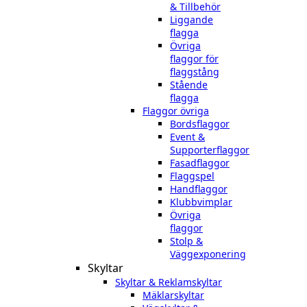
& Tillbehör
Liggande
flagga
Övriga
flaggor för
flaggstång
Stående
flagga
Flaggor övriga
Bordsflaggor
Event &
Supporterflaggor
Fasadflaggor
Flaggspel
Handflaggor
Klubbvimplar
Övriga
flaggor
Stolp &
Väggexponering
Skyltar
Skyltar & Reklamskyltar
Mäklarskyltar