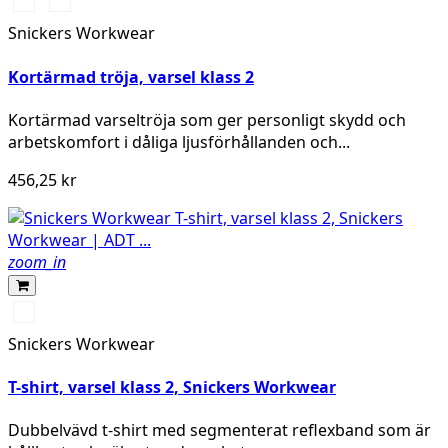
High
High
vis
vis
Snickers Workwear
orange
yellow
Kortärmad tröja, varsel klass 2
Kortärmad varseltröja som ger personligt skydd och
arbetskomfort i dåliga ljusförhållanden och...
456,25 kr
zoom_in
High
vis
Snickers Workwear
yellow
T-shirt, varsel klass 2, Snickers Workwear
Dubbelvävd t-shirt med segmenterat reflexband som är