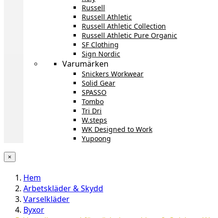
Russell
Russell Athletic
Russell Athletic Collection
Russell Athletic Pure Organic
SF Clothing
Sign Nordic
Varumärken
Snickers Workwear
Solid Gear
SPASSO
Tombo
Tri Dri
W.steps
WK Designed to Work
Yupoong
×
Hem
Arbetskläder & Skydd
Varselkläder
Byxor