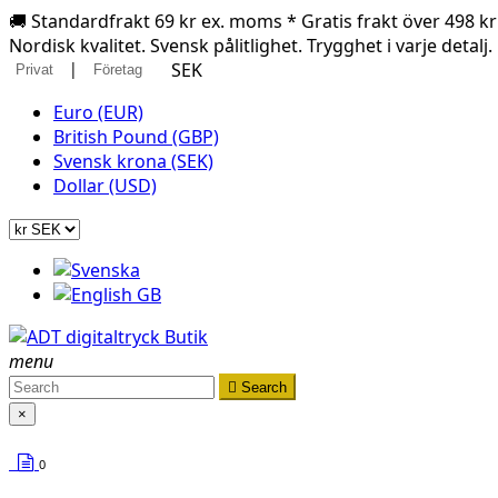
🚚 Standardfrakt 69 kr ex. moms * Gratis frakt över 498 k
Nordisk kvalitet. Svensk pålitlighet. Trygghet i varje detalj.
|
SEK
Privat
Företag
Euro (EUR)
British Pound (GBP)
Svensk krona (SEK)
Dollar (USD)
menu

Search
×
0