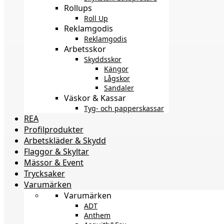
Rollups
Roll Up
Reklamgodis
Reklamgodis
Arbetsskor
Skyddsskor
Kängor
Lågskor
Sandaler
Väskor & Kassar
Tyg- och papperskassar
REA
Profilprodukter
Arbetskläder & Skydd
Flaggor & Skyltar
Mässor & Event
Trycksaker
Varumärken
Varumärken
ADT
Anthem