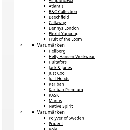
Asquith&Fox
Atlantis
B&C Collection
Beechfield
Callaway
Dennys London
Flexfit Yupoong
Fruit of the Loom
Varumärken
Hellberg
Helly Hansen Workwear
Hultafors
Jack & Jones
Just Cool
Just Hoods
Kariban
Kariban Premium
KASK
Mantis
Native Spirit
Varumärken
Polyver of Sweden
Prident
Roly