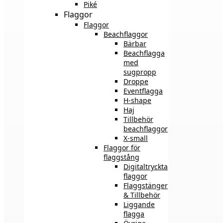
Piké
Flaggor
Flaggor
Beachflaggor
Bärbar
Beachflagga
med
sugpropp
Droppe
Eventflagga
H-shape
Haj
Tillbehör
beachflaggor
X-small
Flaggor för
flaggstång
Digitaltryckta
flaggor
Flaggstänger
& Tillbehör
Liggande
flagga