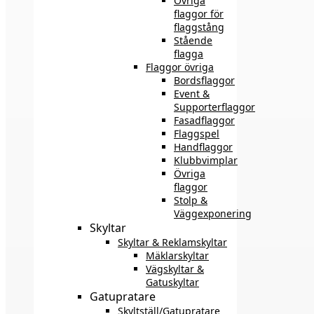
Övriga
flaggor för
flaggstång
Stående
flagga
Flaggor övriga
Bordsflaggor
Event &
Supporterflaggor
Fasadflaggor
Flaggspel
Handflaggor
Klubbvimplar
Övriga
flaggor
Stolp &
Väggexponering
Skyltar
Skyltar & Reklamskyltar
Mäklarskyltar
Vägskyltar &
Gatuskyltar
Gatupratare
Skyltställ/Gatupratare