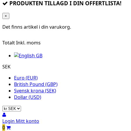
PRODUKTEN TILLAGD I DIN OFFERTLISTA!
×
Det finns
artikel i din varukorg.
Totalt
Inkl. moms
SEK
Euro (EUR)
British Pound (GBP)
Svensk krona (SEK)
Dollar (USD)
Login
Mitt konto
0