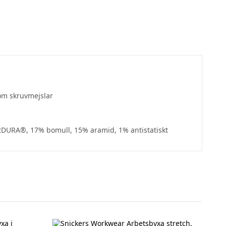
som skruvmejslar
ORDURA®, 17% bomull, 15% aramid, 1% antistatiskt