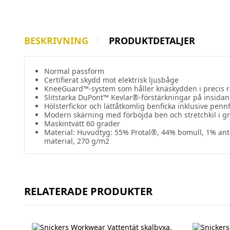
BESKRIVNING
PRODUKTDETALJER
Normal passform
Certifierat skydd mot elektrisk ljusbåge
KneeGuard™-system som håller knäskydden i precis rät
Slitstarka DuPont™ Kevlar®-förstärkningar på insidan
Hölsterfickor och lättåtkomlig benficka inklusive penn
Modern skärning med förböjda ben och stretchkil i gr
Maskintvätt 60 grader
Material: Huvudtyg: 55% Protal®, 44% bomull, 1% ant
material, 270 g/m2
RELATERADE PRODUKTER