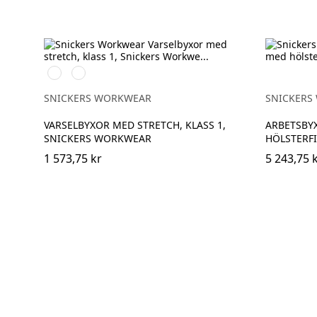
Svart/High
Svart/High
vis
vis
yellow
orange
SNICKERS WORKWEAR
SNICKERS
VARSELBYXOR MED STRETCH, KLASS 1,
ARBETSBYX
SNICKERS WORKWEAR
HÖLSTERFI
1 573,75 kr
5 243,75 