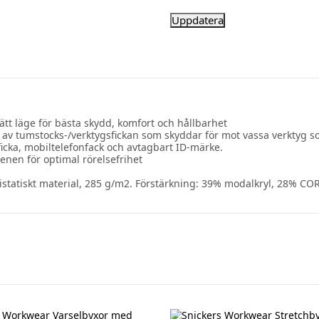
t läge för bästa skydd, komfort och hållbarhet
 av tumstocks-/verktygsfickan som skyddar för mot vassa verktyg 
ficka, mobiltelefonfack och avtagbart ID-märke.
enen för optimal rörelsefrihet
istatiskt material, 285 g/m2. Förstärkning: 39% modalkryl, 28% C