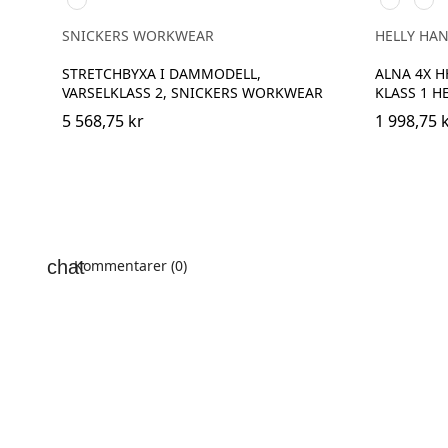
vis
YELLOW/
ORA
yellow/Navy
SNICKERS WORKWEAR
HELLY HA
STRETCHBYXA I DAMMODELL,
ALNA 4X H
VARSELKLASS 2, SNICKERS WORKWEAR
KLASS 1 H
5 568,75 kr
1 998,75 
Kommentarer (0)