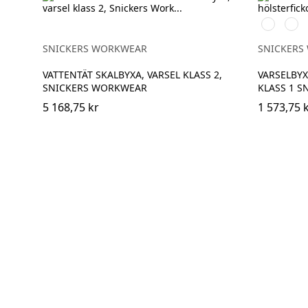
High
High
vis
vis
yellow\Bla
oran
SNICKERS WORKWEAR
SNICKERS
VATTENTÄT SKALBYXA, VARSEL KLASS 2,
VARSELBY
SNICKERS WORKWEAR
KLASS 1 
5 168,75 kr
1 573,75 