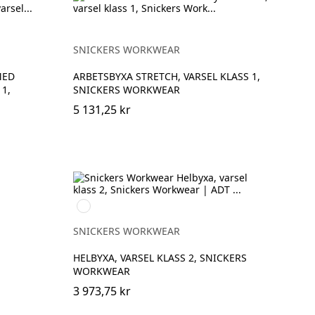
SNICKERS WORKWEAR
MED
ARBETSBYXA STRETCH, VARSEL KLASS 1,
1,
SNICKERS WORKWEAR
5 131,25 kr
High
vis
yellow/Navy
SNICKERS WORKWEAR
HELBYXA, VARSEL KLASS 2, SNICKERS
WORKWEAR
3 973,75 kr