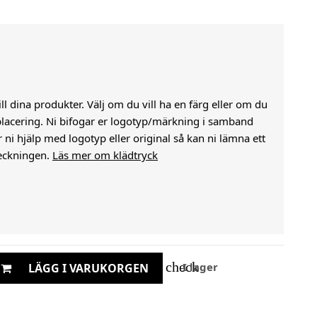
till dina produkter. Välj om du vill ha en färg eller om du
j placering. Ni bifogar er logotyp/märkning i samband
i hjälp med logotyp eller original så kan ni lämna ett
eckningen.
Läs mer om klädtryck
check
I lager
LÄGG I VARUKORGEN