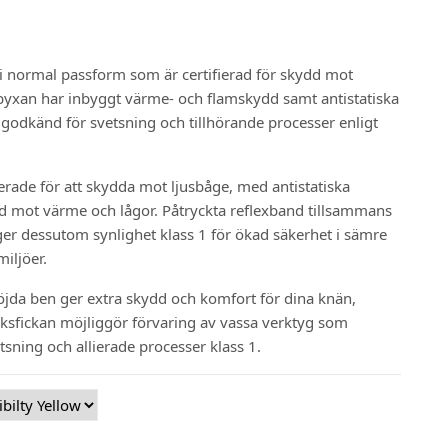
i normal passform som är certifierad för skydd mot
byxan har inbyggt värme- och flamskydd samt antistatiska
godkänd för svetsning och tillhörande processer enligt
erade för att skydda mot ljusbåge, med antistatiska
d mot värme och lågor. Påtryckta reflexband tillsammans
er dessutom synlighet klass 1 för ökad säkerhet i sämre
iljöer.
da ben ger extra skydd och komfort för dina knän,
ksfickan möjliggör förvaring av vassa verktyg som
sning och allierade processer klass 1.