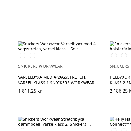
Svart/High
Svart/High
High
High
vis
vis
vis
vis
yellow
orange
orange
yell
SNICKERS WORKWEAR
SNICKERS
VARSELBYXA MED 4-VÄGSSTRETCH,
HELBYXOR 
VARSEL KLASS 1 SNICKERS WORKWEAR
KLASS 2 
1 811,25 kr
2 186,25 
High
369
269