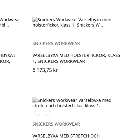
SNICKERS WORKWEAR
BYXA I
VARSELBYXA MED HÖLSTERFICKOR, KLASS
KOR,
1, SNICKERS WORKWEAR
6 173,75 kr
Svart/High
Svart/High
vis
vis
yellow
orange
SNICKERS WORKWEAR
VARSELBYXA MED STRETCH OCH