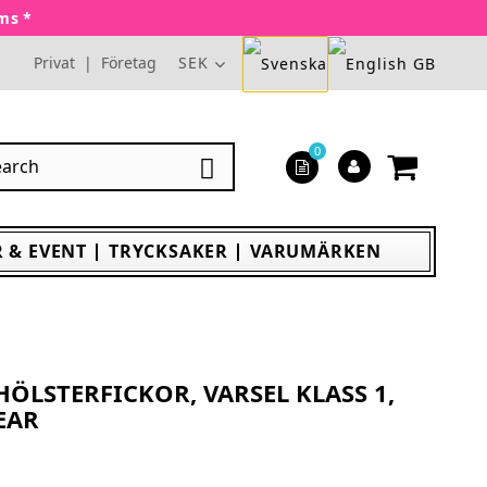
oms *
Privat
|
Företag
SEK
0

 & EVENT
TRYCKSAKER
VARUMÄRKEN
ÖLSTERFICKOR, VARSEL KLASS 1,
EAR