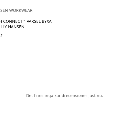
EBONY
NGE/EBONY
NSEN WORKWEAR
H CONNECT™ VARSEL BYXA
ELLY HANSEN
kr
Det finns inga kundrecensioner just nu.