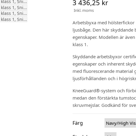
3 436,25 kr
Inkl. moms
Arbetsbyxa med hölsterfickor 
ljusbåge. Den här skyddande 
egenskaper. Modellen är även 
klass 1.
Skyddande arbetsbyxor certifi
egenskaper och inherent skyd
med fluorescerande material g
ljusförhållanden och i högriskm
KneeGuard®-system och förböj
medan den förstärkta tumstoc
skruvmejslar. Godkänd för svet
Färg