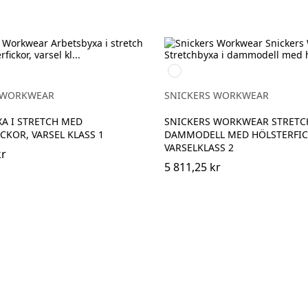
High
vis
yellow/Navy
 WORKWEAR
SNICKERS WORKWEAR
A I STRETCH MED
SNICKERS WORKWEAR STRETCH
CKOR, VARSEL KLASS 1
DAMMODELL MED HÖLSTERFIC
VARSELKLASS 2
kr
5 811,25 kr