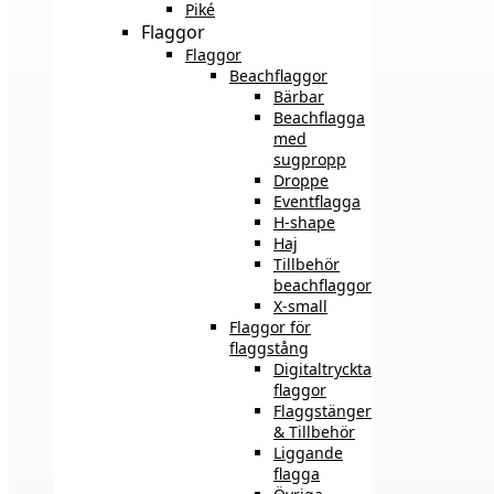
Piké
Flaggor
Flaggor
Beachflaggor
Bärbar
Beachflagga
med
sugpropp
Droppe
Eventflagga
H-shape
Haj
Tillbehör
beachflaggor
X-small
Flaggor för
flaggstång
Digitaltryckta
flaggor
Flaggstänger
& Tillbehör
Liggande
flagga