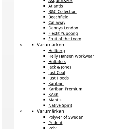
Asquith&Fox
Atlantis
B&C Collection
Beechfield
Callaway
Dennys London
Flexfit Yupoong
Fruit of the Loom
Varumärken
Hellberg
Helly Hansen Workwear
Hultafors
Jack & Jones
Just Cool
Just Hoods
Kariban
Kariban Premium
KASK
Mantis
Native Spirit
Varumärken
Polyver of Sweden
Prident
Roly