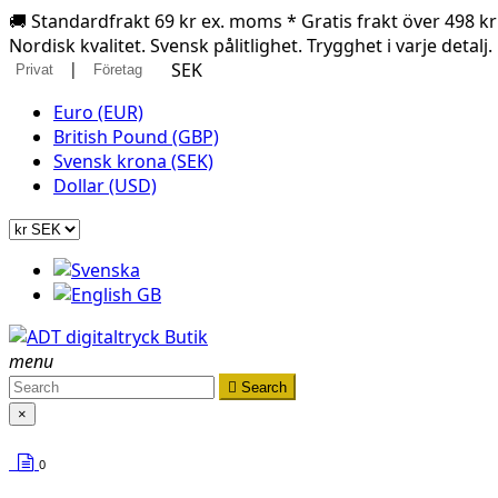
🚚 Standardfrakt 69 kr ex. moms * Gratis frakt över 498 k
Nordisk kvalitet. Svensk pålitlighet. Trygghet i varje detalj.
|
SEK
Privat
Företag
Euro (EUR)
British Pound (GBP)
Svensk krona (SEK)
Dollar (USD)
menu

Search
×
0