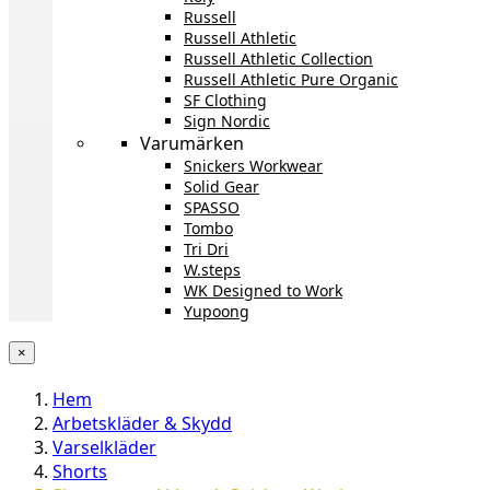
Russell
Russell Athletic
Russell Athletic Collection
Russell Athletic Pure Organic
SF Clothing
Sign Nordic
Varumärken
Snickers Workwear
Solid Gear
SPASSO
Tombo
Tri Dri
W.steps
WK Designed to Work
Yupoong
×
Hem
Arbetskläder & Skydd
Varselkläder
Shorts