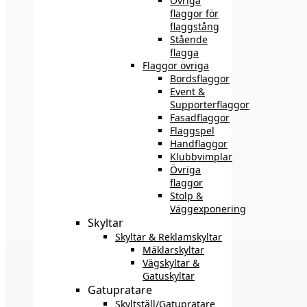
Övriga
flaggor för
flaggstång
Stående
flagga
Flaggor övriga
Bordsflaggor
Event &
Supporterflaggor
Fasadflaggor
Flaggspel
Handflaggor
Klubbvimplar
Övriga
flaggor
Stolp &
Väggexponering
Skyltar
Skyltar & Reklamskyltar
Mäklarskyltar
Vägskyltar &
Gatuskyltar
Gatupratare
Skyltställ/Gatupratare