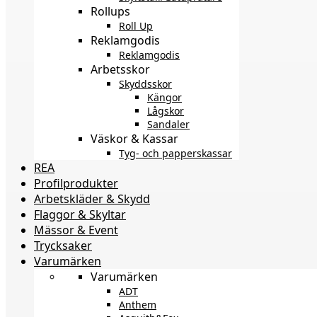
Rollups
Roll Up
Reklamgodis
Reklamgodis
Arbetsskor
Skyddsskor
Kängor
Lågskor
Sandaler
Väskor & Kassar
Tyg- och papperskassar
REA
Profilprodukter
Arbetskläder & Skydd
Flaggor & Skyltar
Mässor & Event
Trycksaker
Varumärken
Varumärken
ADT
Anthem