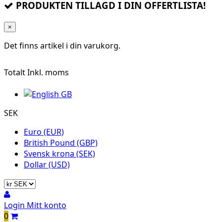
PRODUKTEN TILLAGD I DIN OFFERTLISTA!
×
Det finns
artikel i din varukorg.
Totalt
Inkl. moms
SEK
Euro (EUR)
British Pound (GBP)
Svensk krona (SEK)
Dollar (USD)
Login
Mitt konto
0