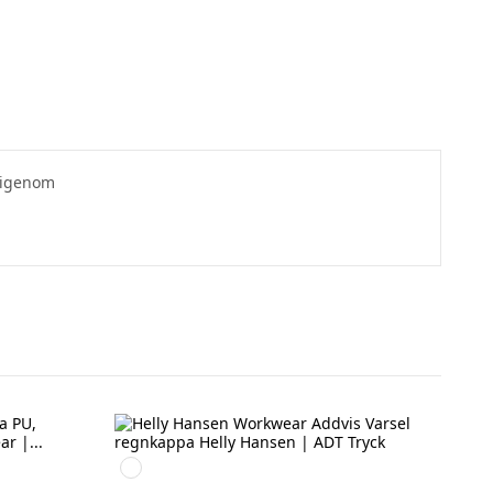
igenom
369
YELLOW/EBONY