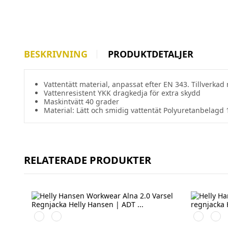
BESKRIVNING
PRODUKTDETALJER
Vattentätt
material,
anpassat
efter
EN 343.
Tillverkad
Vattenresistent
YKK
dragkedja
för extra
skydd
Maskintvätt 40 grader
Material: Lätt och smidig vattentät Polyuretanbelagd 
RELATERADE PRODUKTER
369
269
369
269
YELLOW/EBONY
ORANGE/EBONY
YELLOW/
ORA