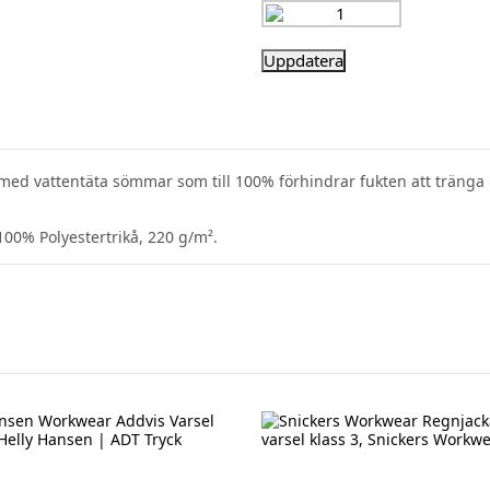
med
vattentäta
sömmar
som
till 100%
förhindrar
fukten
att
tränga
100% Polyestertrikå, 220 g/m².
EBONY
NGE/EBONY