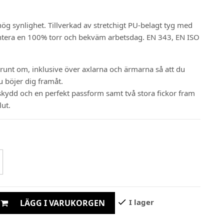
ög synlighet. Tillverkad av stretchigt PU-belagt tyg med
ntera en 100% torr och bekväm arbetsdag. EN 343, EN ISO
runt om, inklusive över axlarna och ärmarna så att du
du böjer dig framåt.
skydd
och
en
perfekt
passform samt två stora fickor fram
lut.
check
I lager
LÄGG I VARUKORGEN