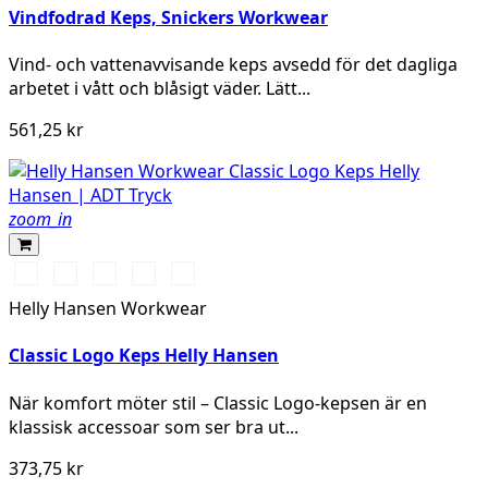
Vindfodrad Keps, Snickers Workwear
Vind- och vattenavvisande keps avsedd för det dagliga
arbetet i vått och blåsigt väder. Lätt...
561,25 kr
zoom_in
990
590
991
780
440
BLACK
NAVY
BLACK
SAND
OLIVE
Helly Hansen Workwear
NIGHT
Classic Logo Keps Helly Hansen
När komfort möter stil – Classic Logo-kepsen är en
klassisk accessoar som ser bra ut...
373,75 kr