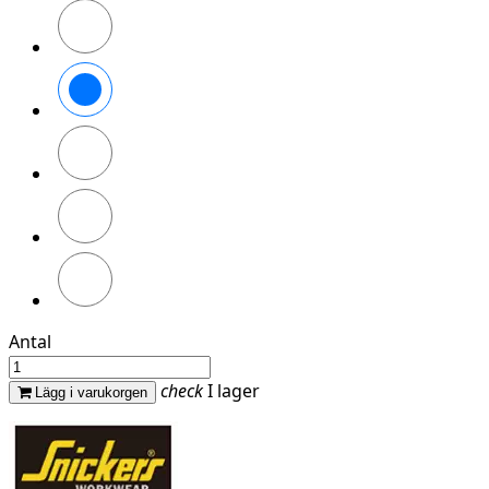
Svart/Svart
Khakigrön/Svart
Marinblå/Svart
Vit/Vit
Djupblå/Svart
Antal
check
I lager
Lägg i varukorgen