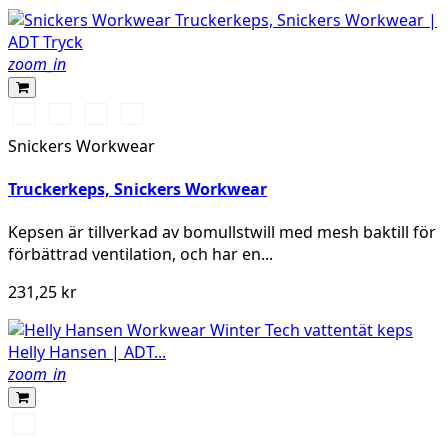
zoom_in
Warm
Svart/Svart
Khakigrön/Svart
Marinblå/Svart
Orange\Black
Snickers Workwear
Truckerkeps, Snickers Workwear
Kepsen är tillverkad av bomullstwill med mesh baktill för
förbättrad ventilation, och har en...
231,25 kr
zoom_in
990
BLACK