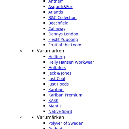
Anthem
Asquith&Fox
Atlantis
B&C Collection
Beechfield
Callaway
Dennys London
Flexfit Yupoong
Fruit of the Loom
Varumärken
Hellberg
Helly Hansen Workwear
Hultafors
Jack & Jones
Just Cool
Just Hoods
Kariban
Kariban Premium
KASK
Mantis
Native Spirit
Varumärken
Polyver of Sweden
Prident