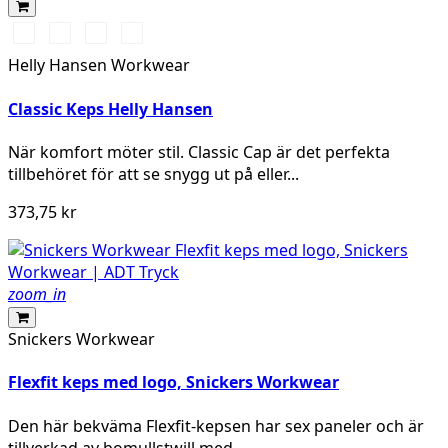
990
590
970
780
BLACK
NAVY
DARK
SAND
Helly Hansen Workwear
GREY
Classic Keps Helly Hansen
När komfort möter stil. Classic Cap är det perfekta
tillbehöret för att se snygg ut på eller...
373,75 kr
zoom_in
Snickers Workwear
Flexfit keps med logo, Snickers Workwear
Den här bekväma Flexfit-kepsen har sex paneler och är
tillverkad av bomullstwill med...