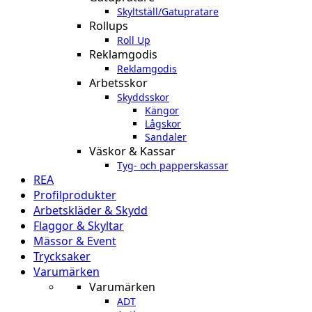
Skyltställ/Gatupratare
Rollups
Roll Up
Reklamgodis
Reklamgodis
Arbetsskor
Skyddsskor
Kängor
Lågskor
Sandaler
Väskor & Kassar
Tyg- och papperskassar
REA
Profilprodukter
Arbetskläder & Skydd
Flaggor & Skyltar
Mässor & Event
Trycksaker
Varumärken
Varumärken
ADT