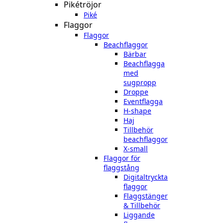
Pikétröjor
Piké
Flaggor
Flaggor
Beachflaggor
Bärbar
Beachflagga
med
sugpropp
Droppe
Eventflagga
H-shape
Haj
Tillbehör
beachflaggor
X-small
Flaggor för
flaggstång
Digitaltryckta
flaggor
Flaggstänger
& Tillbehör
Liggande