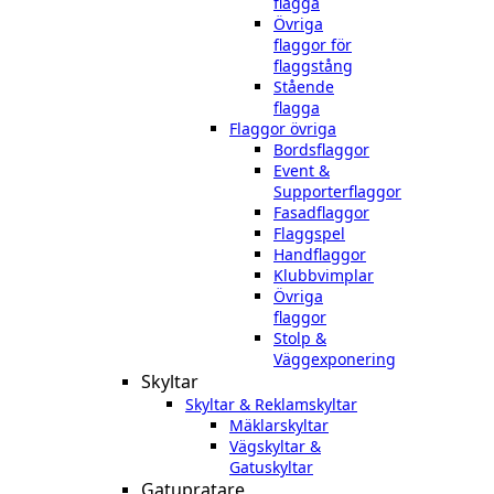
flagga
Övriga
flaggor för
flaggstång
Stående
flagga
Flaggor övriga
Bordsflaggor
Event &
Supporterflaggor
Fasadflaggor
Flaggspel
Handflaggor
Klubbvimplar
Övriga
flaggor
Stolp &
Väggexponering
Skyltar
Skyltar & Reklamskyltar
Mäklarskyltar
Vägskyltar &
Gatuskyltar
Gatupratare