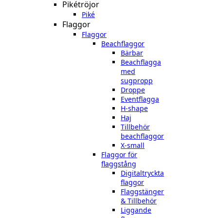
Pikétröjor
Piké
Flaggor
Flaggor
Beachflaggor
Bärbar
Beachflagga
med
sugpropp
Droppe
Eventflagga
H-shape
Haj
Tillbehör
beachflaggor
X-small
Flaggor för
flaggstång
Digitaltryckta
flaggor
Flaggstänger
& Tillbehör
Liggande