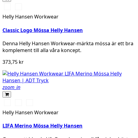
991
971
BLACK
DARK
Helly Hansen Workwear
GREY
Classic Logo Mössa Helly Hansen
Denna Helly Hansen Workwear-märkta mössa är ett bra
komplement till alla våra koncept.
373,75 kr
zoom_in
990
930
558
BLACK
GREY
STONE
Helly Hansen Workwear
MELANGE
BLUE
LIFA Merino Mössa Helly Hansen