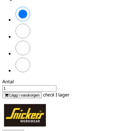
Äkta
blå/Svart
Marinblå/Vit
Stålgrå/Vit
Svart/Gul
Antal
check
I lager
Lägg i varukorgen