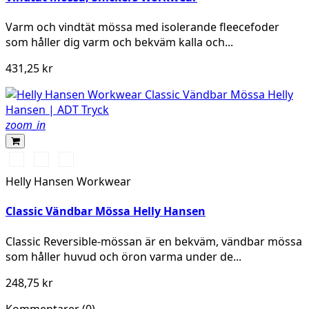
Varm och vindtät mössa med isolerande fleecefoder
som håller dig varm och bekväm kalla och...
431,25 kr
zoom_in
990
970
590
BLACK/YELLOW
DARK
NAVY/STONE
Helly Hansen Workwear
GREY/ORANGE
Classic Vändbar Mössa Helly Hansen
Classic Reversible-mössan är en bekväm, vändbar mössa
som håller huvud och öron varma under de...
248,75 kr
Kommentarer (0)