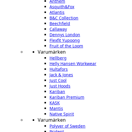
Anthem
Asquith&Fox
Atlantis
B&C Collection
Beechfield
Callaway
Dennys London
Flexfit Yupoong
Fruit of the Loom
Varumärken
Hellberg
Helly Hansen Workwear
Hultafors
Jack & Jones
Just Cool
Just Hoods
Kariban
Kariban Premium
KASK
Mantis
Native Spirit
Varumärken
Polyver of Sweden
Prident