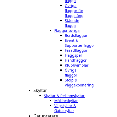
flagga
Övriga
flaggor för
flaggstång
Stående
flagga
Flaggor övriga
Bordsflaggor
Event &
Supporterflaggor
Fasadflaggor
Flaggspel
Handflaggor
Klubbvimplar
Övriga
flaggor
Stolp &
Väggexponering
Skyltar
Skyltar & Reklamskyltar
Mäklarskyltar
Vägskyltar &
Gatuskyltar
Gatupratare