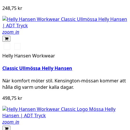
248,75 kr
zoom_in
590
970
NAVY
DARK
Helly Hansen Workwear
GREY
Classic Ullmössa Helly Hansen
När komfort möter stil. Kensington-mössan kommer att
hålla dig varm under kalla dagar.
498,75 kr
zoom_in