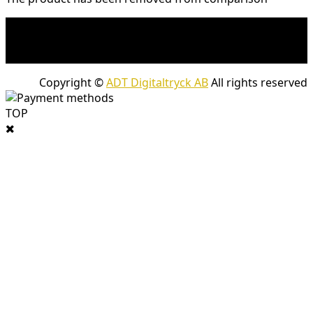
* Fraktkostnad kan tillkomma på tunga och/eller
skrymmande produkter. Frakt tillkommer för leveranser
med företagspaket
Copyright ©
ADT Digitaltryck AB
All rights reserved
TOP