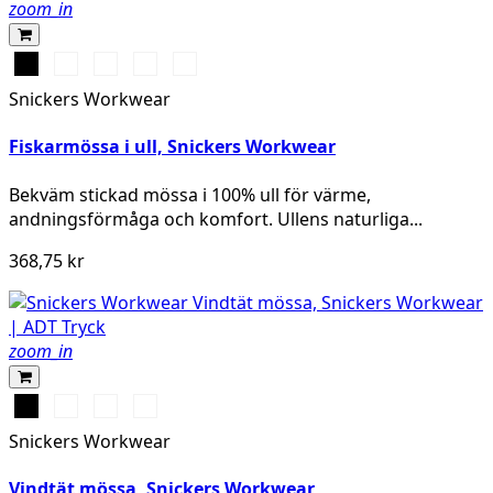
zoom_in
Svart
Anthracite
Marinblå
Khakigrön
Gråmelerad
Melange
Snickers Workwear
Fiskarmössa i ull, Snickers Workwear
Bekväm stickad mössa i 100% ull för värme,
andningsförmåga och komfort. Ullens naturliga...
368,75 kr
zoom_in
Svart
Stålgrå
Marinblå
Neongul
Snickers Workwear
Vindtät mössa, Snickers Workwear