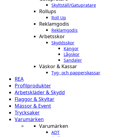
Skyltställ/Gatupratare
Rollups
Roll Up
Reklamgodis
Reklamgodis
Arbetsskor
Skyddsskor
Kängor
Lågskor
Sandaler
Väskor & Kassar
Tyg- och papperskassar
REA
Profilprodukter
Arbetskläder & Skydd
Flaggor & Skyltar
Mässor & Event
Trycksaker
Varumärken
Varumärken
ADT