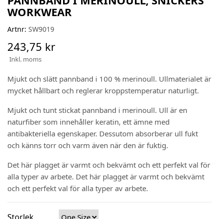
PANNBAND I MERINOULL, SNICKERS
WORKWEAR
Artnr:
SW9019
243,75 kr
Inkl. moms
Mjukt och slätt pannband i 100 % merinoull. Ullmaterialet är
mycket hållbart och reglerar kroppstemperatur naturligt.
Mjukt och tunt stickat pannband i merinoull. Ull är en
naturfiber som innehåller keratin, ett ämne med
antibakteriella egenskaper. Dessutom absorberar ull fukt
och känns torr och varm även när den är fuktig.
Det här plagget är varmt och bekvämt och ett perfekt val för
alla typer av arbete. Det här plagget är varmt och bekvämt
och ett perfekt val för alla typer av arbete.
Storlek