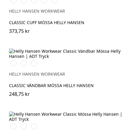
NAVY
BLACK
GREY
LIGHT
ARMY
ORANGE
GREEN
HELLY HANSEN WORKWEAR
CLASSIC CUFF MÖSSA HELLY HANSEN
373,75 kr
990
970
590
BLACK/YELLOW
DARK
NAVY/STONE
GREY/ORANGE
HELLY HANSEN WORKWEAR
CLASSIC VÄNDBAR MÖSSA HELLY HANSEN
248,75 kr
591
991
931
NAVY
BLACK
GREY