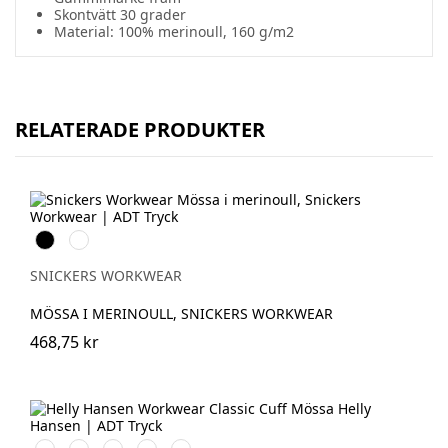
Skontvätt 30 grader
Material: 100% merinoull, 160 g/m2
RELATERADE PRODUKTER
Svart
Grå
melerad
SNICKERS WORKWEAR
MÖSSA I MERINOULL, SNICKERS WORKWEAR
468,75 kr
591
991
931
240
481