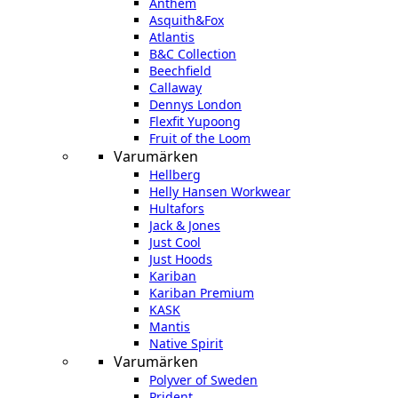
Anthem
Asquith&Fox
Atlantis
B&C Collection
Beechfield
Callaway
Dennys London
Flexfit Yupoong
Fruit of the Loom
Varumärken
Hellberg
Helly Hansen Workwear
Hultafors
Jack & Jones
Just Cool
Just Hoods
Kariban
Kariban Premium
KASK
Mantis
Native Spirit
Varumärken
Polyver of Sweden
Prident