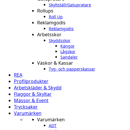
Skyltställ/Gatupratare
Rollups
Roll Up
Reklamgodis
Reklamgodis
Arbetsskor
Skyddsskor
Kängor
Lågskor
Sandaler
Väskor & Kassar
Tyg- och papperskassar
REA
Profilprodukter
Arbetskläder & Skydd
Flaggor & Skyltar
Mässor & Event
Trycksaker
Varumärken
Varumärken
ADT