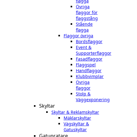
flagga
Övriga
flaggor för
flaggstång
Stående
flagga
Flaggor övriga
Bordsflaggor
Event &
Supporterflaggor
Fasadflaggor
Flaggspel
Handflaggor
Klubbvimplar
Övriga
flaggor
Stolp &
Väggexponering
Skyltar
Skyltar & Reklamskyltar
Mäklarskyltar
Vägskyltar &
Gatuskyltar
Gatupratare