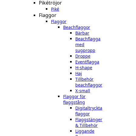
Pikétröjor
Piké
Flaggor
Flaggor
Beachflaggor
Bärbar
Beachflagga
med
sugpropp
Droppe
Eventflagga
H-shape
Haj
Tillbehör
beachflaggor
X-small
Flaggor för
flaggstång
Digitaltryckta
flaggor
Flaggstänger
& Tillbehör
Liggande