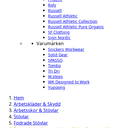
Roly
Russell
Russell Athletic
Russell Athletic Collection
Russell Athletic Pure Organic
SF Clothing
Sign Nordic
Varumärken
Snickers Workwear
Solid Gear
SPASSO
Tombo
Tri Dri
W.steps
WK Designed to Work
Yupoong
Hem
Arbetskläder & Skydd
Arbetsskor & Stövlar
Stövlar
Fodrade Stövlar