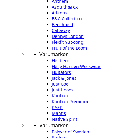
Anthem
Asquith&Fox
Atlantis
B&C Collection
Beechfield
Callaway
Dennys London
Flexfit Yupoong
Fruit of the Loom
Varumärken
Hellberg
Helly Hansen Workwear
Hultafors
Jack & Jones
Just Cool
Just Hoods
Kariban
Kariban Premium
KASK
Mantis
Native Spirit
Varumärken
Polyver of Sweden
Prident