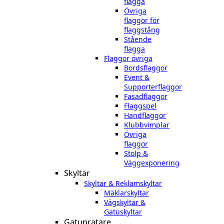
flagga
Övriga
flaggor för
flaggstång
Stående
flagga
Flaggor övriga
Bordsflaggor
Event &
Supporterflaggor
Fasadflaggor
Flaggspel
Handflaggor
Klubbvimplar
Övriga
flaggor
Stolp &
Väggexponering
Skyltar
Skyltar & Reklamskyltar
Mäklarskyltar
Vägskyltar &
Gatuskyltar
Gatupratare