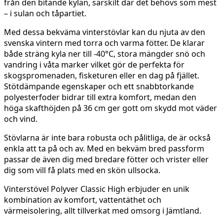
från den bitande kylan, särskilt där det behövs som mest
– i sulan och tåpartiet.
Med dessa bekväma vinterstövlar kan du njuta av den
svenska vintern med torra och varma fötter. De klarar
både sträng kyla ner till -40°C, stora mängder snö och
vandring i våta marker vilket gör de perfekta för
skogspromenaden, fisketuren eller en dag på fjället.
Stötdämpande egenskaper och ett snabbtorkande
polyesterfoder bidrar till extra komfort, medan den
höga skafthöjden på 36 cm ger gott om skydd mot väder
och vind.
Stövlarna är inte bara robusta och pålitliga, de är också
enkla att ta på och av. Med en bekväm bred passform
passar de även dig med bredare fötter och vrister eller
dig som vill få plats med en skön ullsocka.
Vinterstövel Polyver Classic High erbjuder en unik
kombination av komfort, vattentäthet och
värmeisolering, allt tillverkat med omsorg i Jämtland.