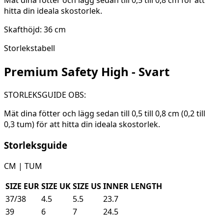
Mät dina fötter och lägg sedan till 0,5 till 0,8 cm för att
hitta din ideala skostorlek.
Skafthöjd: 36 cm
Storlekstabell
Premium Safety High - Svart
STORLEKSGUIDE OBS:
Mät dina fötter och lägg sedan till 0,5 till 0,8 cm (0,2 till
0,3 tum) för att hitta din ideala skostorlek.
Storleksguide
CM | TUM
SIZE EUR
SIZE UK
SIZE US
INNER LENGTH
37/38
4.5
5.5
23.7
39
6
7
24.5