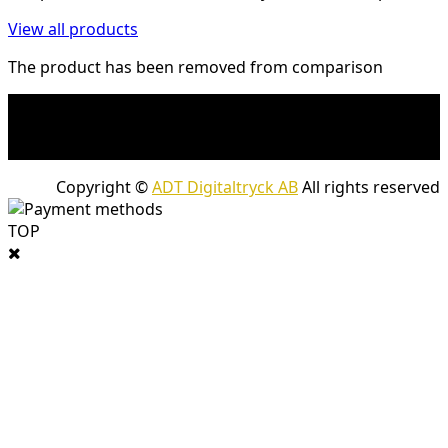
View all products
The product has been removed from comparison
* Fraktkostnad kan tillkomma på tunga och/eller
skrymmande produkter. Frakt tillkommer för leveranser
med företagspaket
Copyright ©
ADT Digitaltryck AB
All rights reserved
TOP