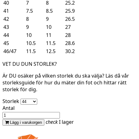
40
7
8
25.2
41
7.5
8.5
25.9
42
8
9
26.5
43
9
10
27
44
10
11
28
45
10.5
11.5
28.6
46/47
11.5
12.5
30.2
VET DU DUN STORLEK?
Är DU osäker på vilken storlek du ska välja? Läs då vår
storleksguide för hur du mäter din fot och hittar rätt
storlek för dig.
Storlek
Antal
check
I lager
Lägg i varukorgen