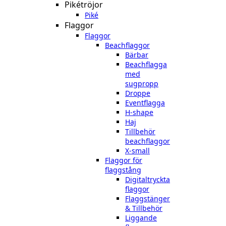
Pikétröjor
Piké
Flaggor
Flaggor
Beachflaggor
Bärbar
Beachflagga
med
sugpropp
Droppe
Eventflagga
H-shape
Haj
Tillbehör
beachflaggor
X-small
Flaggor för
flaggstång
Digitaltryckta
flaggor
Flaggstänger
& Tillbehör
Liggande