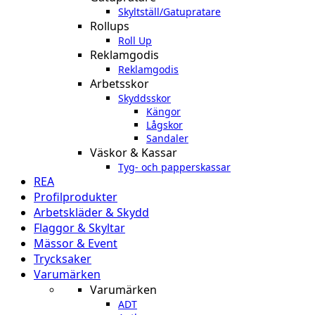
Skyltställ/Gatupratare
Rollups
Roll Up
Reklamgodis
Reklamgodis
Arbetsskor
Skyddsskor
Kängor
Lågskor
Sandaler
Väskor & Kassar
Tyg- och papperskassar
REA
Profilprodukter
Arbetskläder & Skydd
Flaggor & Skyltar
Mässor & Event
Trycksaker
Varumärken
Varumärken
ADT