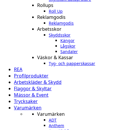
Rollups
Roll Up
Reklamgodis
Reklamgodis
Arbetsskor
Skyddsskor
Kängor
Lågskor
Sandaler
Väskor & Kassar
Tyg- och papperskassar
REA
Profilprodukter
Arbetskläder & Skydd
Flaggor & Skyltar
Mässor & Event
Trycksaker
Varumärken
Varumärken
ADT
Anthem