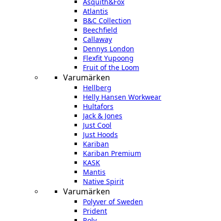
Asquith&Fox
Atlantis
B&C Collection
Beechfield
Callaway
Dennys London
Flexfit Yupoong
Fruit of the Loom
Varumärken
Hellberg
Helly Hansen Workwear
Hultafors
Jack & Jones
Just Cool
Just Hoods
Kariban
Kariban Premium
KASK
Mantis
Native Spirit
Varumärken
Polyver of Sweden
Prident
Roly