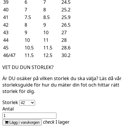
39
6
7
24.5
40
7
8
25.2
41
7.5
8.5
25.9
42
8
9
26.5
43
9
10
27
44
10
11
28
45
10.5
11.5
28.6
46/47
11.5
12.5
30.2
VET DU DUN STORLEK?
Är DU osäker på vilken storlek du ska välja? Läs då vår
storleksguide för hur du mäter din fot och hittar rätt
storlek för dig.
Storlek
Antal
check
I lager
Lägg i varukorgen