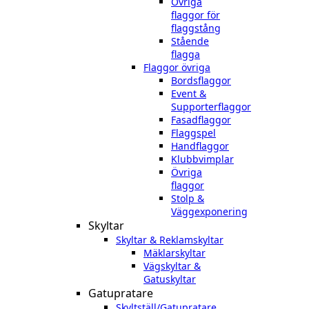
Övriga
flaggor för
flaggstång
Stående
flagga
Flaggor övriga
Bordsflaggor
Event &
Supporterflaggor
Fasadflaggor
Flaggspel
Handflaggor
Klubbvimplar
Övriga
flaggor
Stolp &
Väggexponering
Skyltar
Skyltar & Reklamskyltar
Mäklarskyltar
Vägskyltar &
Gatuskyltar
Gatupratare
Skyltställ/Gatupratare