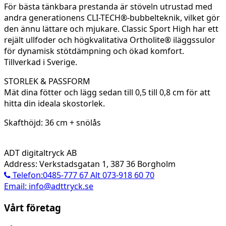
För bästa tänkbara prestanda är stöveln utrustad med
andra generationens CLI-TECH®-bubbelteknik, vilket gör
den ännu lättare och mjukare. Classic Sport High har ett
rejält ullfoder och högkvalitativa Ortholite® iläggssulor
för dynamisk stötdämpning och ökad komfort.
Tillverkad i Sverige.
STORLEK & PASSFORM
Mät dina fötter och lägg sedan till 0,5 till 0,8 cm för att
hitta din ideala skostorlek.
Skafthöjd: 36 cm + snölås
ADT digitaltryck AB
Address: Verkstadsgatan 1, 387 36 Borgholm
Telefon:0485-777 67 Alt 073-918 60 70
Email: info@adttryck.se
Vårt företag