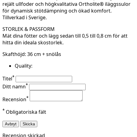
rejält ullfoder och högkvalitativa Ortholite® iläggssulor
för dynamisk stötdämpning och ökad komfort.
Tillverkad i Sverige.
STORLEK & PASSFORM
Mät dina fötter och lägg sedan till 0,5 till 0,8 cm för att
hitta din ideala skostorlek.
Skafthöjd: 36 cm + snölås
Quality:
*
Titel
*
Ditt namn
*
Recension
*
Obligatoriska fält
Avbryt
Skicka
Recension skickad