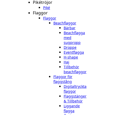
Pikétröjor
Piké
Flaggor
Flaggor
Beachflaggor
Bärbar
Beachflagga
med
sugpropp
Droppe
Eventflagga
H-shape
Haj
Tillbehör
beachflaggor
Flaggor för
flaggstång
Digitaltryckta
flaggor
Flaggstänger
& Tillbehör
Liggande
flagga