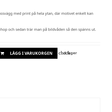
ässvägg med print på hela ytan, där motivet enkelt kan
ihop och sedan trär man på bildvåden så den spänns ut.
check
I lager
LÄGG I VARUKORGEN