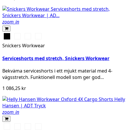
zoom_in
Svart
Stålgrå
Marinblå
Khakigrön
Snickers Workwear
Serviceshorts med stretch, Snickers Workwear
Bekväma serviceshorts i ett mjukt material med 4-
vägsstretch. Funktionell modell som ger god...
1 086,25 kr
zoom_in
990
474
989
599