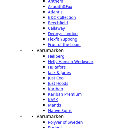
Anthem
Asquith&Fox
Atlantis
B&C Collection
Beechfield
Callaway
Dennys London
Flexfit Yupoong
Fruit of the Loom
Varumärken
Hellberg
Helly Hansen Workwear
Hultafors
Jack & Jones
Just Cool
Just Hoods
Kariban
Kariban Premium
KASK
Mantis
Native Spirit
Varumärken
Polyver of Sweden
Prident