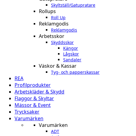
Skyltställ/Gatupratare
Rollups
Roll Up
Reklamgodis
Reklamgodis
Arbetsskor
Skyddsskor
Kängor
Lågskor
Sandaler
Väskor & Kassar
Tyg- och papperskassar
REA
Profilprodukter
Arbetskläder & Skydd
Flaggor & Skyltar
Mässor & Event
Trycksaker
Varumärken
Varumärken
ADT