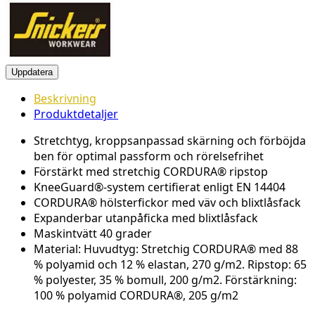
Beskrivning
Produktdetaljer
Stretchtyg, kroppsanpassad skärning och förböjda
ben för optimal passform och rörelsefrihet
Förstärkt med stretchig CORDURA® ripstop
KneeGuard®-system certifierat enligt EN 14404
CORDURA® hölsterfickor med väv och blixtlåsfack
Expanderbar utanpåficka med blixtlåsfack
Maskintvätt 40 grader
Material: Huvudtyg: Stretchig CORDURA® med 88
% polyamid och 12 % elastan, 270 g/m2. Ripstop: 65
% polyester, 35 % bomull, 200 g/m2. Förstärkning:
100 % polyamid CORDURA®, 205 g/m2