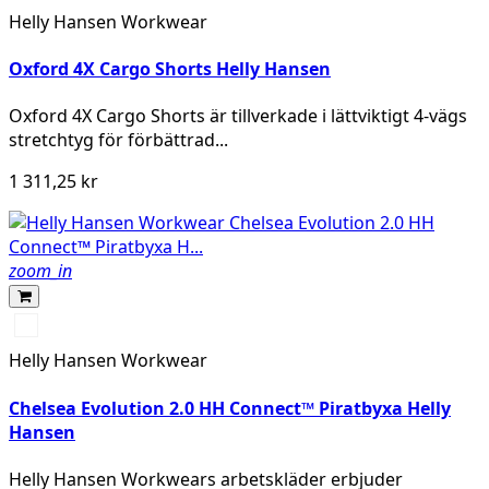
BLACK
SPRUCE/DARKEST
EBONY/BLACK
NAVY/EBONY
Helly Hansen Workwear
SPRUCE
Oxford 4X Cargo Shorts Helly Hansen
Oxford 4X Cargo Shorts är tillverkade i lättviktigt 4-vägs
stretchtyg för förbättrad...
1 311,25 kr
zoom_in
993
BLACK
Helly Hansen Workwear
Chelsea Evolution 2.0 HH Connect™ Piratbyxa Helly
Hansen
Helly Hansen Workwears arbetskläder erbjuder