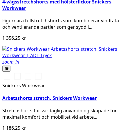
4-vägsstretchshorts med hölsterfickor Snickers
Workwear
Figurnära fullstretchshorts som kombinerar vindtäta
och ventilerande partier som ger sydd i...
1 356,25 kr
zoom_in
Vit/Svart
Stålgrå/Svart
Svart/Svart
Marinblå/Svart
Snickers Workwear
Arbetsshorts stretch, Snickers Workwear
Stretchshorts för vardaglig användning skapade för
maximal komfort och mobilitet vid arbete...
1 186,25 kr