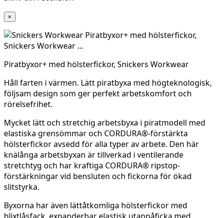
×
Piratbyxor+ med hölsterfickor, Snickers Workwear
Håll farten i värmen. Lätt piratbyxa med högteknologisk,
följsam design som ger perfekt arbetskomfort och
rörelsefrihet.
Mycket lätt och stretchig arbetsbyxa i piratmodell med
elastiska grensömmar och CORDURA®-förstärkta
hölsterfickor avsedd för alla typer av arbete. Den här
knälånga arbetsbyxan är tillverkad i ventilerande
stretchtyg och har kraftiga CORDURA® ripstop-
förstärkningar vid bensluten och fickorna för ökad
slitstyrka.
Byxorna har även lättåtkomliga hölsterfickor med
blixtlåsfack, expanderbar elastisk utanpåficka med