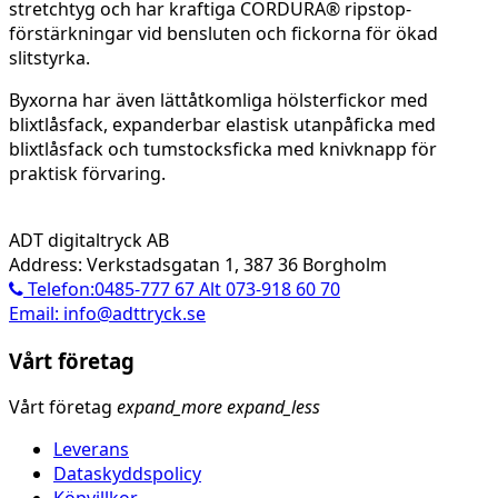
stretchtyg och har kraftiga CORDURA® ripstop-
förstärkningar vid bensluten och fickorna för ökad
slitstyrka.
Byxorna har även lättåtkomliga hölsterfickor med
blixtlåsfack, expanderbar elastisk utanpåficka med
blixtlåsfack och tumstocksficka med knivknapp för
praktisk förvaring.
ADT digitaltryck AB
Address: Verkstadsgatan 1, 387 36 Borgholm
Telefon:0485-777 67 Alt 073-918 60 70
Email: info@adttryck.se
Vårt företag
Vårt företag
expand_more
expand_less
Leverans
Dataskyddspolicy