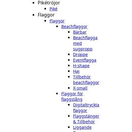
Pikétröjor
Piké
Flaggor
Flaggor
Beachflaggor
Bärbar
Beachflagga
med
sugpropp
Droppe
Eventflagga
H-shape
Haj
Tillbehör
beachflaggor
X-small
Flaggor för
flaggstång
Digitaltryckta
flaggor
Flaggstänger
& Tillbehör
Liggande