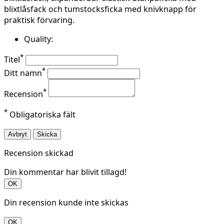
blixtlåsfack och tumstocksficka med knivknapp för
praktisk förvaring.
Quality:
*
Titel
*
Ditt namn
*
Recension
*
Obligatoriska fält
Avbryt
Skicka
Recension skickad
Din kommentar har blivit tillagd!
OK
Din recension kunde inte skickas
OK