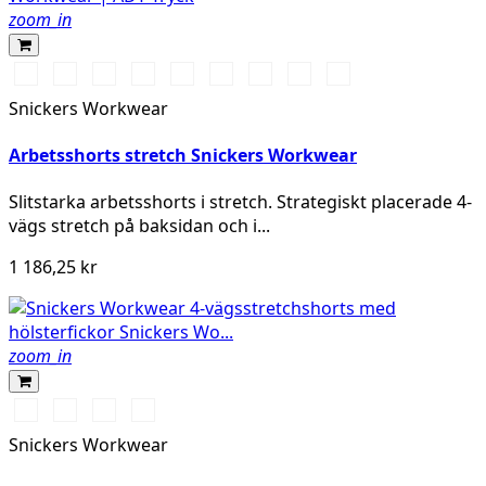
zoom_in
Stålgrå/Svart
Chiliröd/Svart
Svart/Svart
Khakigrön/Svart
Marinblå/Svart
Grå/Svart
khaki/Svart
Skogsgrön/svart
Äkta
blå/Svart
Snickers Workwear
Arbetsshorts stretch Snickers Workwear
Slitstarka arbetsshorts i stretch. Strategiskt placerade 4-
vägs stretch på baksidan och i...
1 186,25 kr
zoom_in
Stålgrå/Svart
Svart/Svart
Khakigrön/Svart
Marinblå/Svart
Snickers Workwear