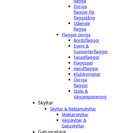
flagga
Övriga
flaggor för
flaggstång
Stående
flagga
Flaggor övriga
Bordsflaggor
Event &
Supporterflaggor
Fasadflaggor
Flaggspel
Handflaggor
Klubbvimplar
Övriga
flaggor
Stolp &
Väggexponering
Skyltar
Skyltar & Reklamskyltar
Mäklarskyltar
Vägskyltar &
Gatuskyltar
Gatupratare