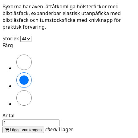
Byxorna har även lättåtkomliga hölsterfickor med
blixtlåsfack, expanderbar elastisk utanpåficka med
blixtlåsfack och tumstocksficka med knivknapp för
praktisk förvaring.
Storlek
Färg
Stålgrå/Svart
Svart/Svart
Marinblå/Svart
Antal
check
I lager
Lägg i varukorgen