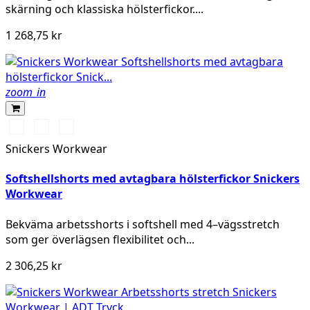
skärning och klassiska hölsterfickor....
1 268,75 kr
zoom_in
Svart/Neongul
Äkta
Khakigrön/Stålgrå
blå/Marinblå
Snickers Workwear
Softshellshorts med avtagbara hölsterfickor Snickers
Workwear
Bekväma arbetsshorts i softshell med 4–vägsstretch
som ger överlägsen flexibilitet och...
2 306,25 kr