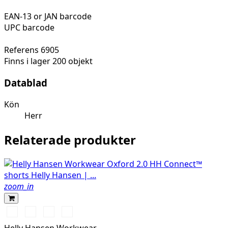
EAN-13 or JAN barcode
UPC barcode
Referens
6905
Finns i lager
200 objekt
Datablad
Kön
Herr
Relaterade produkter
zoom_in
990
595
599
999
BLACK
NAVY/STONE
NAVY/EBONY
BLACK/EBONY
Helly Hansen Workwear