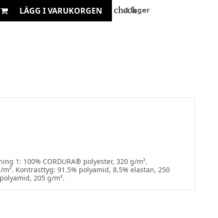
check
I lager
LÄGG I VARUKORGEN
rkning 1: 100% CORDURA® polyester, 320 g/m².
m². Kontrasttyg: 91.5% polyamid, 8.5% elastan, 250
polyamid, 205 g/m².