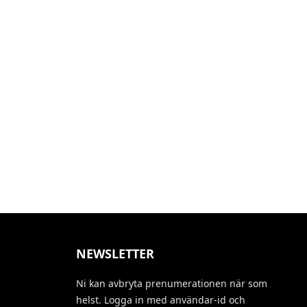
NEWSLETTER
Ni kan avbryta prenumerationen när som
helst. Logga in med användar-id och