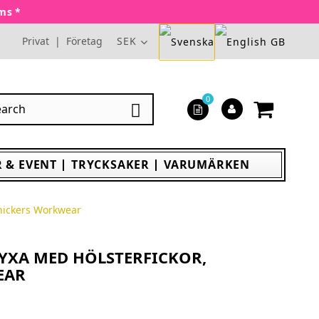
oms *
Privat
|
Företag
SEK
0

 & EVENT
TRYCKSAKER
VARUMÄRKEN
Snickers Workwear
BYXA MED HÖLSTERFICKOR,
EAR