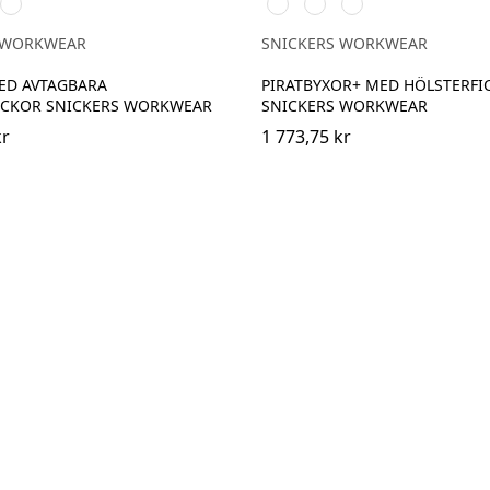
art
/Svart
Marinblå/Svart
Stålgrå/Svart
Svart/Svart
Marinblå/Svart
 WORKWEAR
SNICKERS WORKWEAR
ED AVTAGBARA
PIRATBYXOR+ MED HÖLSTERFI
ICKOR SNICKERS WORKWEAR
SNICKERS WORKWEAR
kr
1 773,75 kr