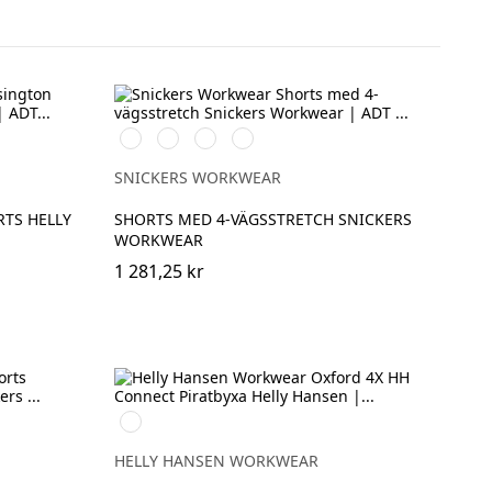
Stålgrå/Svart
Svart/Svart
Khakigrön/Svart
Marinblå/Svart
SNICKERS WORKWEAR
TS HELLY
SHORTS MED 4-VÄGSSTRETCH SNICKERS
WORKWEAR
1 281,25 kr
990
BLACK
HELLY HANSEN WORKWEAR