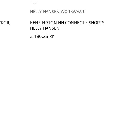
990
BLACK
HELLY HANSEN WORKWEAR
CKOR,
KENSINGTON HH CONNECT™ SHORTS
HELLY HANSEN
2 186,25 kr