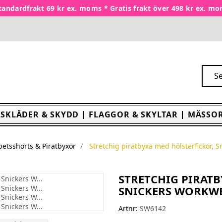
tandardfrakt 69 kr ex. moms * Gratis frakt över 498 kr ex. m
SKLÄDER & SKYDD
FLAGGOR & SKYLTAR
MÄSSOR
betsshorts & Piratbyxor
Stretchig piratbyxa med hölsterfickor, 
STRETCHIG PIRAT
SNICKERS WORKW
Artnr:
SW6142