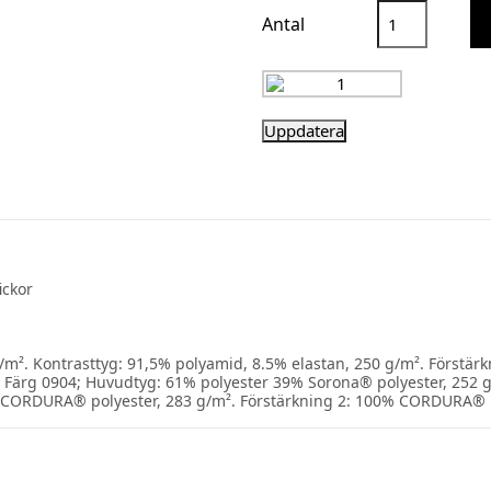
Antal
ickor
/m². Kontrasttyg: 91,5% polyamid, 8.5% elastan, 250 g/m². Förstä
ärg 0904; Huvudtyg: 61% polyester 39% Sorona® polyester, 252 g/
CORDURA® polyester, 283 g/m². Förstärkning 2: 100% CORDURA® 