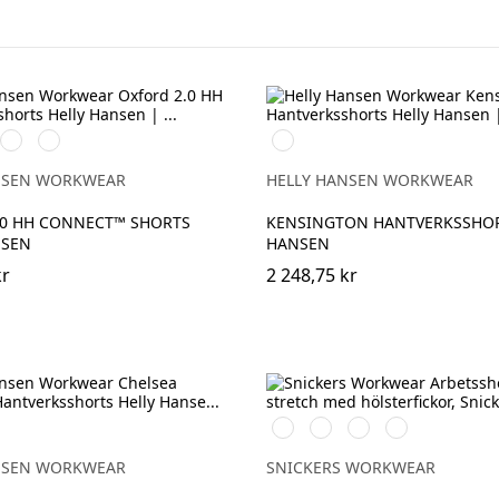
599
999
990
/STONE
NAVY/EBONY
BLACK/EBONY
BLACK
NSEN WORKWEAR
HELLY HANSEN WORKWEAR
.0 HH CONNECT™ SHORTS
KENSINGTON HANTVERKSSHOR
NSEN
HANSEN
kr
2 248,75 kr
Vit/Svart
Stålgrå/Svart
Svart/Svart
Marinblå/Svart
NSEN WORKWEAR
SNICKERS WORKWEAR