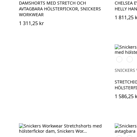
DAMSHORTS MED STRETCH OCH
CHELSEA 
AVTAGBARA HÖLSTERFICKOR, SNICKERS
HELLY HA
WORKWEAR
1 811,25 
1 311,25 kr
Vit/Svart
Stålg
SNICKERS
STRETCHIG
HÖLSTERF
1 586,25 