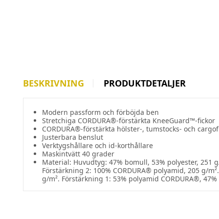
BESKRIVNING
PRODUKTDETALJER
Modern passform och förböjda ben
Stretchiga CORDURA®-förstärkta KneeGuard™-fickor
CORDURA®-förstärkta hölster-, tumstocks- och cargof
Justerbara benslut
Verktygshållare och id-korthållare
Maskintvätt 40 grader
Material: Huvudtyg: 47% bomull, 53% polyester, 251 g
Förstärkning 2: 100% CORDURA® polyamid, 205 g/m². F
g/m². Förstärkning 1: 53% polyamid CORDURA®, 47% 