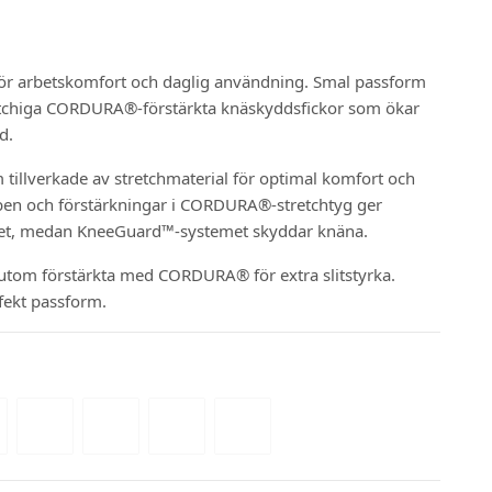
för arbetskomfort och daglig användning. Smal passform
retchiga CORDURA®-förstärkta knäskyddsfickor som ökar
d.
tillverkade av stretchmaterial för optimal komfort och
ben och förstärkningar i CORDURA®-stretchtyg ger
tet, medan KneeGuard™-systemet skyddar knäna.
sutom förstärkta med CORDURA® för extra slitstyrka.
rfekt passform.