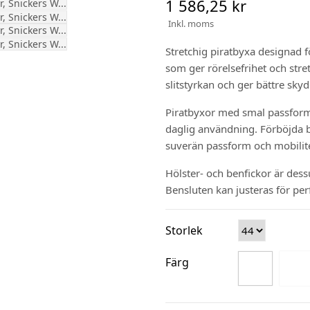
1 586,25 kr
Inkl. moms
Stretchig piratbyxa designad 
som ger rörelsefrihet och st
slitstyrkan och ger bättre skyd
Piratbyxor med smal passform 
daglig användning. Förböjda 
suverän passform och mobili
Hölster- och benfickor är des
Bensluten kan justeras för pe
Storlek
Färg