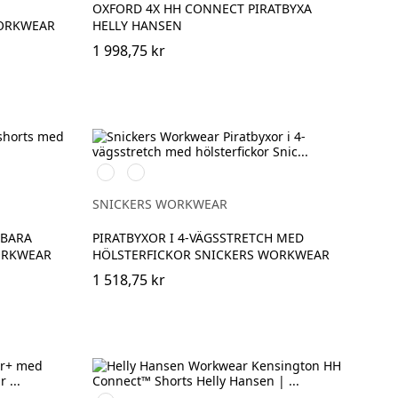
OXFORD 4X HH CONNECT PIRATBYXA
WORKWEAR
HELLY HANSEN
1 998,75 kr
Svart/Svart
Marinblå/Svart
SNICKERS WORKWEAR
GBARA
PIRATBYXOR I 4-VÄGSSTRETCH MED
ORKWEAR
HÖLSTERFICKOR SNICKERS WORKWEAR
1 518,75 kr