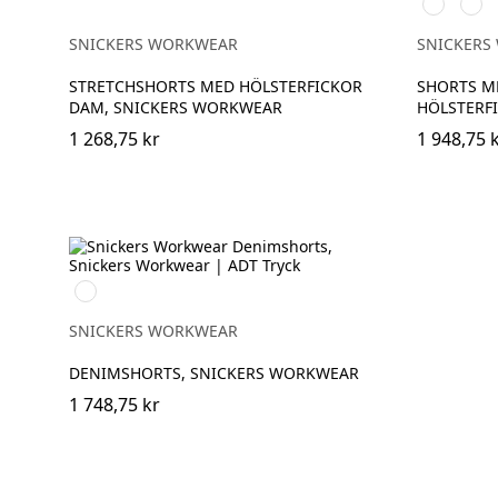
Stålgrå/Sv
Svart
SNICKERS WORKWEAR
SNICKERS
STRETCHSHORTS MED HÖLSTERFICKOR
SHORTS M
DAM, SNICKERS WORKWEAR
HÖLSTERF
1 268,75 kr
1 948,75 
Denim\Black
SNICKERS WORKWEAR
DENIMSHORTS, SNICKERS WORKWEAR
1 748,75 kr