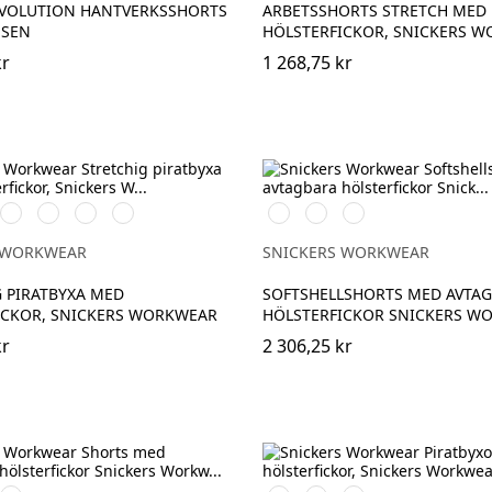
EVOLUTION HANTVERKSSHORTS
ARBETSSHORTS STRETCH MED
NSEN
HÖLSTERFICKOR, SNICKERS 
kr
1 268,75 kr
rå/Svart
Svart/Svart
Khakigrön/Svart
Marinblå/Svart
khaki/Svart
Svart/Neongul
Äkta
Khakigrön/Stålgrå
blå/Marinblå
 WORKWEAR
SNICKERS WORKWEAR
 PIRATBYXA MED
SOFTSHELLSHORTS MED AVTA
ICKOR, SNICKERS WORKWEAR
HÖLSTERFICKOR SNICKERS W
kr
2 306,25 kr