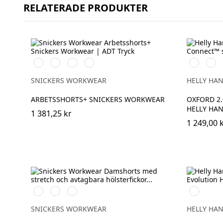
RELATERADE PRODUKTER
Stålgrå/Svart
Svart/Svart
Khakigrön/Svart
Marinblå/Svart
990
595
BLACK
NAVY
SNICKERS WORKWEAR
HELLY HA
ARBETSSHORTS+ SNICKERS WORKWEAR
OXFORD 2
HELLY HA
1 381,25 kr
1 249,00 
Svart/Svart
Khakigrön/Svart
Marinblå/Svart
992
BLACK
SNICKERS WORKWEAR
HELLY HA