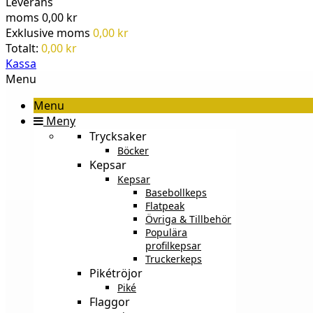
Leverans
moms
0,00 kr
Exklusive moms
0,00 kr
Totalt:
0,00 kr
Kassa
Menu
Menu
Meny
Trycksaker
Böcker
Kepsar
Kepsar
Basebollkeps
Flatpeak
Övriga & Tillbehör
Populära
profilkepsar
Truckerkeps
Pikétröjor
Piké
Flaggor