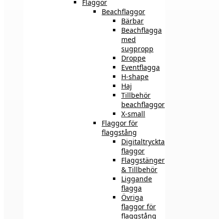
Flaggor
Beachflaggor
Bärbar
Beachflagga
med
sugpropp
Droppe
Eventflagga
H-shape
Haj
Tillbehör
beachflaggor
X-small
Flaggor för
flaggstång
Digitaltryckta
flaggor
Flaggstänger
& Tillbehör
Liggande
flagga
Övriga
flaggor för
flaggstång