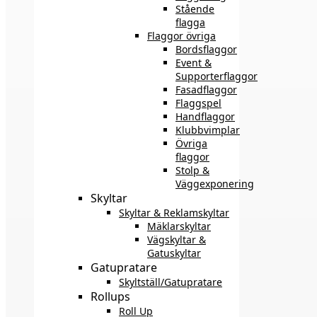
Stående
flagga
Flaggor övriga
Bordsflaggor
Event &
Supporterflaggor
Fasadflaggor
Flaggspel
Handflaggor
Klubbvimplar
Övriga
flaggor
Stolp &
Väggexponering
Skyltar
Skyltar & Reklamskyltar
Mäklarskyltar
Vägskyltar &
Gatuskyltar
Gatupratare
Skyltställ/Gatupratare
Rollups
Roll Up