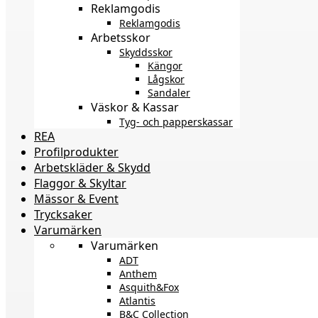
Reklamgodis
Reklamgodis
Arbetsskor
Skyddsskor
Kängor
Lågskor
Sandaler
Väskor & Kassar
Tyg- och papperskassar
REA
Profilprodukter
Arbetskläder & Skydd
Flaggor & Skyltar
Mässor & Event
Trycksaker
Varumärken
Varumärken
ADT
Anthem
Asquith&Fox
Atlantis
B&C Collection