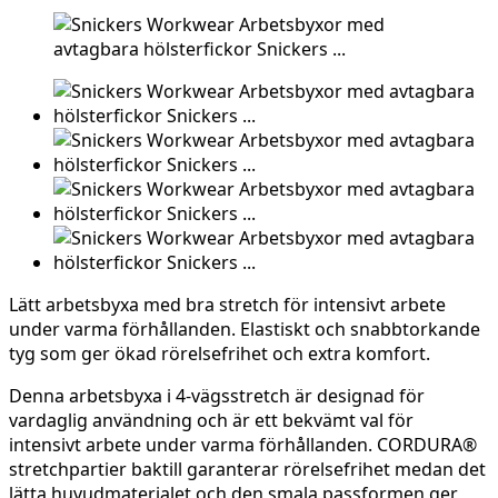
Lätt arbetsbyxa med bra stretch för intensivt arbete
under varma förhållanden. Elastiskt och snabbtorkande
tyg som ger ökad rörelsefrihet och extra komfort.
Denna arbetsbyxa i 4-vägsstretch är designad för
vardaglig användning och är ett bekvämt val för
intensivt arbete under varma förhållanden. CORDURA®
stretchpartier baktill garanterar rörelsefrihet medan det
lätta huvudmaterialet och den smala passformen ger