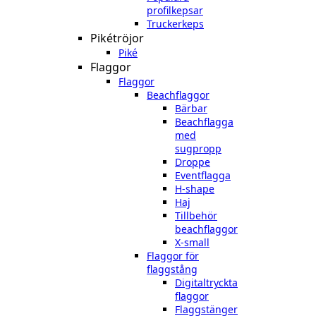
profilkepsar
Truckerkeps
Pikétröjor
Piké
Flaggor
Flaggor
Beachflaggor
Bärbar
Beachflagga
med
sugpropp
Droppe
Eventflagga
H-shape
Haj
Tillbehör
beachflaggor
X-small
Flaggor för
flaggstång
Digitaltryckta
flaggor
Flaggstänger