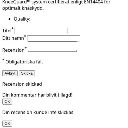
KneeGuard™ system certifierat enligt EN14404 för
optimalt knäskydd.
Quality:
*
Titel
*
Ditt namn
*
Recension
*
Obligatoriska fält
Avbryt
Skicka
Recension skickad
Din kommentar har blivit tillagd!
OK
Din recension kunde inte skickas
OK