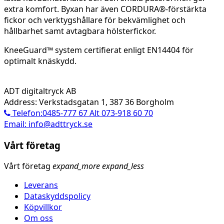
extra komfort. Byxan har även CORDURA®-förstärkta
fickor och verktygshållare för bekvämlighet och
hållbarhet samt avtagbara hölsterfickor.
KneeGuard™ system certifierat enligt EN14404 för
optimalt knäskydd.
ADT digitaltryck AB
Address: Verkstadsgatan 1, 387 36 Borgholm
Telefon:0485-777 67 Alt 073-918 60 70
Email: info@adttryck.se
Vårt företag
Vårt företag
expand_more
expand_less
Leverans
Dataskyddspolicy
Köpvillkor
Om oss