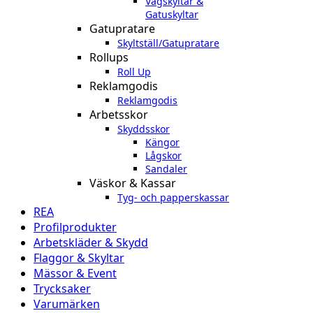
Vägskyltar &
Gatuskyltar
Gatupratare
Skyltställ/Gatupratare
Rollups
Roll Up
Reklamgodis
Reklamgodis
Arbetsskor
Skyddsskor
Kängor
Lågskor
Sandaler
Väskor & Kassar
Tyg- och papperskassar
REA
Profilprodukter
Arbetskläder & Skydd
Flaggor & Skyltar
Mässor & Event
Trycksaker
Varumärken