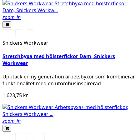
zoom_in
Stålgrå/Svart
Khakigrön/Svart
Marinblå/Svart
Snickers Workwear
Stretchbyxa med hölsterfickor Dam, Snickers
Workwear
Upptäck en ny generation arbetsbyxor som kombinerar
funktionalitet med en utomhusinspirerad...
1 623,75 kr
zoom_in
Stålgrå/Svart
Svart/Svart
Khakigrön/Svart
Marinblå/Svart