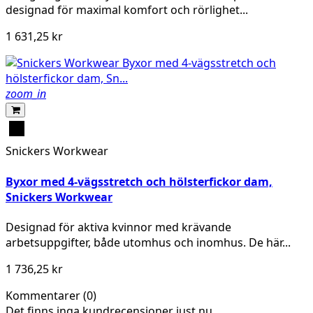
designad för maximal komfort och rörlighet...
1 631,25 kr
zoom_in
Black\Black
-
Snickers Workwear
0404
Byxor med 4-vägsstretch och hölsterfickor dam,
Snickers Workwear
Designad för aktiva kvinnor med krävande
arbetsuppgifter, både utomhus och inomhus. De här...
1 736,25 kr
Kommentarer (0)
Det finns inga kundrecensioner just nu.