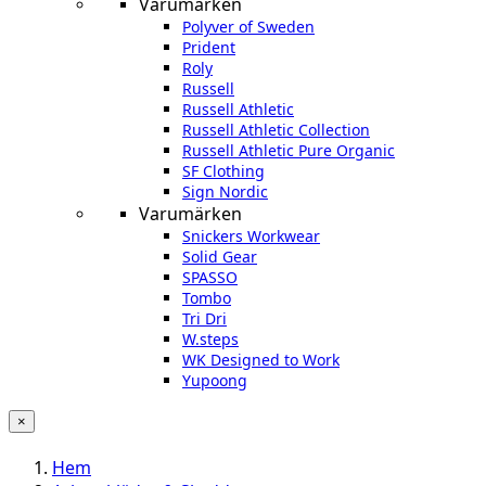
Varumärken
Polyver of Sweden
Prident
Roly
Russell
Russell Athletic
Russell Athletic Collection
Russell Athletic Pure Organic
SF Clothing
Sign Nordic
Varumärken
Snickers Workwear
Solid Gear
SPASSO
Tombo
Tri Dri
W.steps
WK Designed to Work
Yupoong
×
Hem