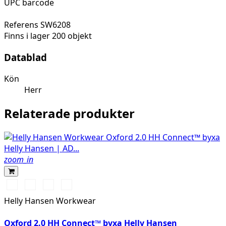
UPC barcode
Referens
SW6208
Finns i lager
200 objekt
Datablad
Kön
Herr
Relaterade produkter
zoom_in
990
595
599
999
BLACK
NAVY/STONE
NAVY/EBONY
BLACK/EBONY
Helly Hansen Workwear
Oxford 2.0 HH Connect™ byxa Helly Hansen