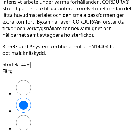
intensivt arbete under varma förhållanden. CORDURA®
stretchpartier baktill garanterar rörelsefrihet medan det
lätta huvudmaterialet och den smala passformen ger
extra komfort. Byxan har även CORDURA®-förstärkta
fickor och verktygshållare för bekvämlighet och
hållbarhet samt avtagbara hölsterfickor.
KneeGuard™ system certifierat enligt EN14404 för
optimalt knäskydd.
Storlek
Färg
Stålgrå/Svart
Svart/Svart
Marinblå/Svart