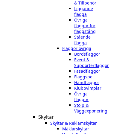
& Tillbehör
Liggande
flagga
Övriga
flaggor för
flaggstång
Stående
flagga
Flaggor övriga
Bordsflaggor
Event &
Supporterflaggor
Fasadflaggor
Flaggspel
Handflaggor
Klubbvimplar
Övriga
flaggor
Stolp &
Väggexponering
Skyltar
Skyltar & Reklamskyltar
Mäklarskyltar