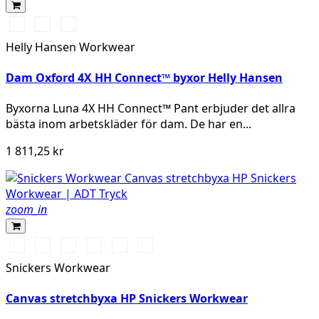
990
474
599
BLACK
SPRUCE/DARKEST
NAVY/EBONY
Helly Hansen Workwear
SPRUCE
Dam Oxford 4X HH Connect™ byxor Helly Hansen
Byxorna Luna 4X HH Connect™ Pant erbjuder det allra
bästa inom arbetskläder för dam. De har en...
1 811,25 kr
zoom_in
Svart/Svart
Brun/Svart
Marinblå/Marinblå
Vit/Vit
khaki/Svart
Stålgrå/stålgrå
Snickers Workwear
Canvas stretchbyxa HP Snickers Workwear