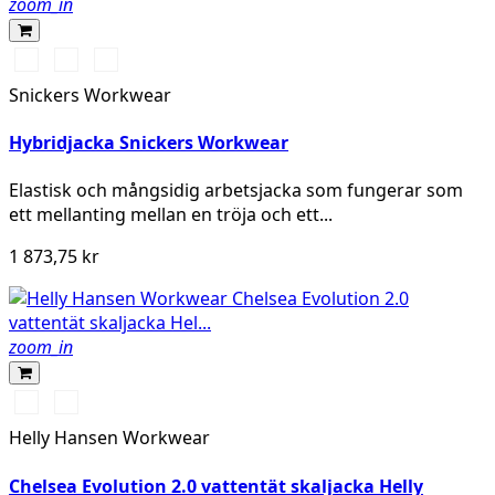
zoom_in
Svart/Svart
Marinblå/Mörk
Stålgrå/Antracit
marinblå
melerad
Snickers Workwear
Hybridjacka Snickers Workwear
Elastisk och mångsidig arbetsjacka som fungerar som
ett mellanting mellan en tröja och ett...
1 873,75 kr
zoom_in
990
993
BLACK
BLACK
Helly Hansen Workwear
Chelsea Evolution 2.0 vattentät skaljacka Helly