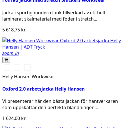
Fodrad jacka med stretch Snickers Workwear
Jacka i sportig modern look tillverkad av ett helt
laminerat skalmaterial med foder i stretch...
5 618,75 kr
zoom_in
990
595
599
BLACK
NAVY/STONE
NAVY/EBONY
Helly Hansen Workwear
Oxford 2.0 arbetsjacka Helly Hansen
Vi presenterar här den bästa jackan för hantverkaren
som uppskattar den perfekta blandningen...
1 624,00 kr