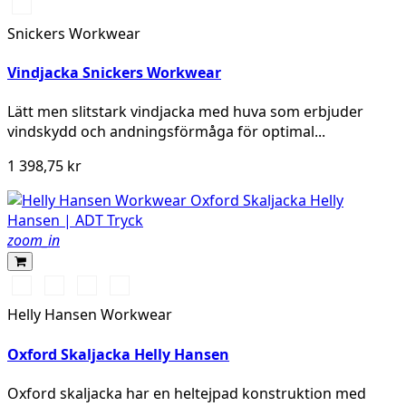
Svart/Svart
Snickers Workwear
Vindjacka Snickers Workwear
Lätt men slitstark vindjacka med huva som erbjuder
vindskydd och andningsförmåga för optimal...
1 398,75 kr
zoom_in
990
590
558
476
BLACK
NAVY
STONE
SPRUCE
Helly Hansen Workwear
BLUE
Oxford Skaljacka Helly Hansen
Oxford skaljacka har en heltejpad konstruktion med