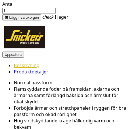
Antal
check
I lager
Lägg i varukorgen
Beskrivning
Produktdetaljer
Normal passform
Flamskyddande
foder
på
framsidan
,
axlarna
och
ärmarna
samt
förlängd
baksida
och
ärmslut
för
ökat
skydd
.
Förböjda
ärmar
och
stretchpaneler
i
ryggen
för bra
passform
och
ökad
rörlighet
Hög
vindskyddande
krage
håller
dig
varm
och
bekväm