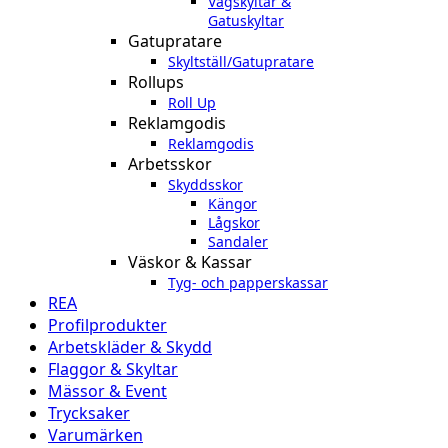
Vägskyltar &
Gatuskyltar
Gatupratare
Skyltställ/Gatupratare
Rollups
Roll Up
Reklamgodis
Reklamgodis
Arbetsskor
Skyddsskor
Kängor
Lågskor
Sandaler
Väskor & Kassar
Tyg- och papperskassar
REA
Profilprodukter
Arbetskläder & Skydd
Flaggor & Skyltar
Mässor & Event
Trycksaker
Varumärken