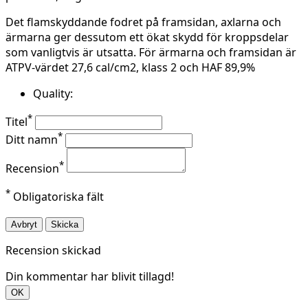
Det flamskyddande fodret på framsidan, axlarna och
ärmarna ger dessutom ett ökat skydd för kroppsdelar
som vanligtvis är utsatta. För ärmarna och framsidan är
ATPV-värdet 27,6 cal/cm2, klass 2 och HAF 89,9%
Quality:
*
Titel
*
Ditt namn
*
Recension
*
Obligatoriska fält
Avbryt
Skicka
Recension skickad
Din kommentar har blivit tillagd!
OK