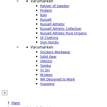
Varumärken
Polyver of Sweden
Prident
Roly
Russell
Russell Athletic
Russell Athletic Collection
Russell Athletic Pure Organic
SF Clothing
Sign Nordic
Varumärken
Snickers Workwear
Solid Gear
SPASSO
Tombo
Tri Dri
W.steps
WK Designed to Work
Yupoong
×
Hem