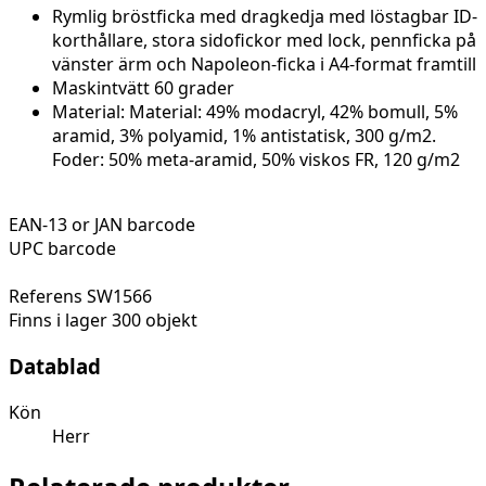
Rymlig
bröstficka
med
dragkedja
med
löstagbar
ID-
korthållare
,
stora
sidofickor
med lock,
pennficka
på
vänster
ärm
och
Napoleon-
ficka
i A4-format framtill
Maskintvätt 60 grader
Material: Material: 49% modacryl, 42% bomull, 5%
aramid, 3% polyamid, 1% antistatisk, 300 g/m2.
Foder: 50% meta-aramid, 50% viskos FR, 120 g/m2
EAN-13 or JAN barcode
UPC barcode
Referens
SW1566
Finns i lager
300 objekt
Datablad
Kön
Herr