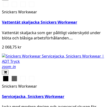
Chiliröd/Svart
Svart/Svart
Khakigrön/Svart
Marinblå/Svart
Snickers Workwear
Vattentät skaljacka Snickers Workwear
Vattentät skaljacka som ger pålitligt väderskydd under
blöta och blåsiga arbetsförhållanden....
2 068,75 kr
zoom_in
Svart
Grå
Stålgrå
Marinblå
Snickers Workwear
Servicejacka, Snickers Workwear
Jacka med modern design och avancerad skuren för