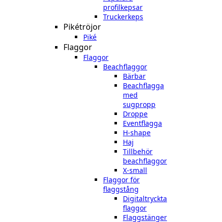
profilkepsar
Truckerkeps
Pikétröjor
Piké
Flaggor
Flaggor
Beachflaggor
Bärbar
Beachflagga
med
sugpropp
Droppe
Eventflagga
H-shape
Haj
Tillbehör
beachflaggor
X-small
Flaggor för
flaggstång
Digitaltryckta
flaggor
Flaggstänger