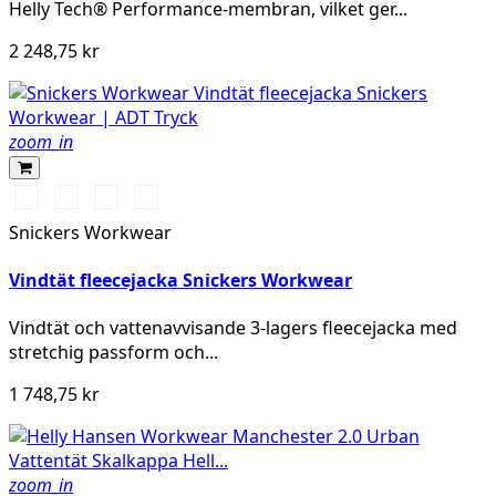
Helly Tech® Performance-membran, vilket ger...
2 248,75 kr
zoom_in
Svart/Svart
Marinblå/Mörk
Stålgrå/Mörk
Khakigrön/Mörk
marinblå
stålgrå
khakigrön
Snickers Workwear
Vindtät fleecejacka Snickers Workwear
Vindtät och vattenavvisande 3-lagers fleecejacka med
stretchig passform och...
1 748,75 kr
zoom_in