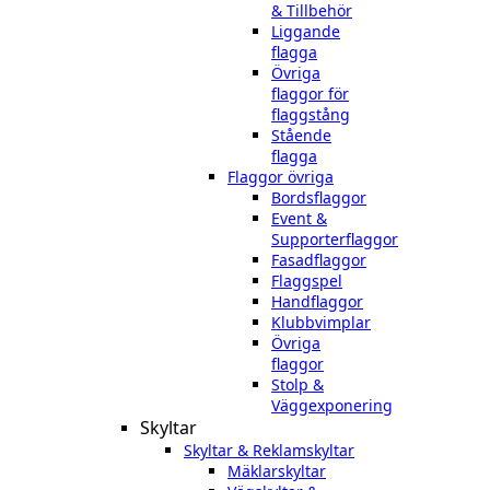
& Tillbehör
Liggande
flagga
Övriga
flaggor för
flaggstång
Stående
flagga
Flaggor övriga
Bordsflaggor
Event &
Supporterflaggor
Fasadflaggor
Flaggspel
Handflaggor
Klubbvimplar
Övriga
flaggor
Stolp &
Väggexponering
Skyltar
Skyltar & Reklamskyltar
Mäklarskyltar