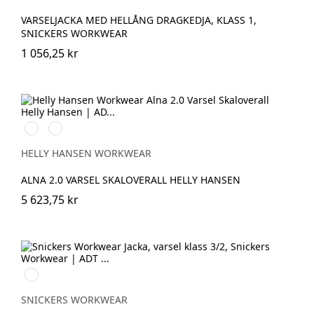
VARSELJACKA MED HELLÅNG DRAGKEDJA, KLASS 1,
SNICKERS WORKWEAR
1 056,25 kr
369
269
YELLOW/EBONY
ORANGE/EBONY
HELLY HANSEN WORKWEAR
ALNA 2.0 VARSEL SKALOVERALL HELLY HANSEN
5 623,75 kr
High
Visibility
Orange\Navy
SNICKERS WORKWEAR