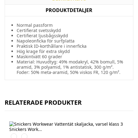
PRODUKTDETALJER
Normal passform
Certifierat
svetsskydd
Certifierat
ljusbågsskydd
Napoleonficka
för
surfplatta
Praktisk
ID-
korthållare
i
innerficka
Hög
krage
för extra skydd
Maskintvätt 60 grader
Material: Huvudtyg: 49% modakryl, 42% bomull, 5%
aramid, 3% polyamid, 1% antistatisk, 300 g/m².
Foder: 50% meta-aramid, 50% viskos FR, 120 g/m².
RELATERADE PRODUKTER
High
High