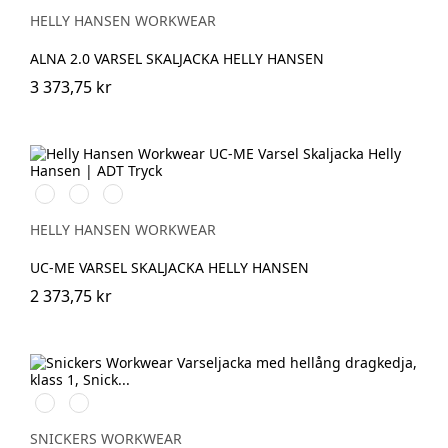
YELLOW/EBONY
ORANGE/EBONY
HELLY HANSEN WORKWEAR
ALNA 2.0 VARSEL SKALJACKA HELLY HANSEN
3 373,75 kr
269
369
169
HIGH
HIGH
HIGH
VIS
VIS
VIS
HELLY HANSEN WORKWEAR
ORANGE
YELLOW
RED
UC-ME VARSEL SKALJACKA HELLY HANSEN
2 373,75 kr
Svart/High
Svart/High
vis
vis
yellow
orange
SNICKERS WORKWEAR