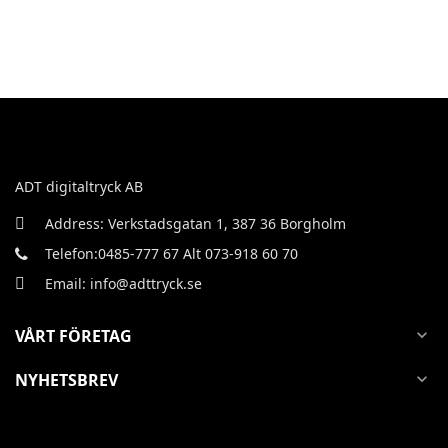
ADT digitaltryck AB
Address: Verkstadsgatan 1, 387 36 Borgholm
Telefon:0485-777 67 Alt 073-918 60 70
Email: info@adttryck.se
VÅRT FÖRETAG
expand_more
NYHETSBREV
expand_more