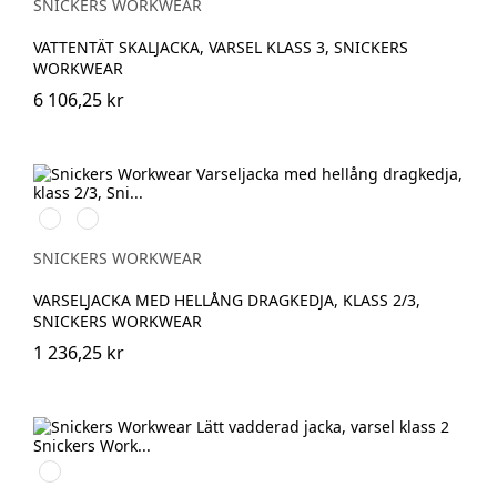
yellow/Navy
SNICKERS WORKWEAR
VATTENTÄT SKALJACKA, VARSEL KLASS 3, SNICKERS
WORKWEAR
6 106,25 kr
High
High
vis
vis
orange
yellow
SNICKERS WORKWEAR
VARSELJACKA MED HELLÅNG DRAGKEDJA, KLASS 2/3,
SNICKERS WORKWEAR
1 236,25 kr
High
vis