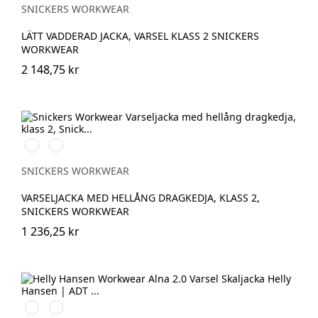
yellow\Black
SNICKERS WORKWEAR
LÄTT VADDERAD JACKA, VARSEL KLASS 2 SNICKERS
WORKWEAR
2 148,75 kr
High
High
vis
vis
yellow\Black
orange\Black
SNICKERS WORKWEAR
VARSELJACKA MED HELLÅNG DRAGKEDJA, KLASS 2,
SNICKERS WORKWEAR
1 236,25 kr
369
269