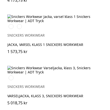
4 173,75 kr
Svart/High
Svart/High
vis
vis
yellow
orange
SNICKERS WORKWEAR
JACKA, VARSEL KLASS 1 SNICKERS WORKWEAR
1 573,75 kr
High
vis
yellow/Navy
SNICKERS WORKWEAR
VARSELJACKA, KLASS 3, SNICKERS WORKWEAR
5 018,75 kr