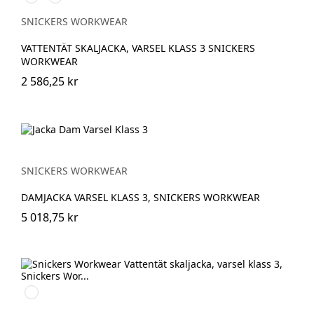
vis
vis
yellow\Black
orange\Black
SNICKERS WORKWEAR
VATTENTÄT SKALJACKA, VARSEL KLASS 3 SNICKERS
WORKWEAR
2 586,25 kr
SNICKERS WORKWEAR
DAMJACKA VARSEL KLASS 3, SNICKERS WORKWEAR
5 018,75 kr
High
vis