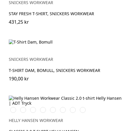
SNICKERS WORKWEAR
STAY FRESH T-SHIRT, SNICKERS WORKWEAR
431,25 kr
SNICKERS WORKWEAR
T-SHIRT DAM, BOMULL, SNICKERS WORKWEAR
190,00 kr
990
590
900
930
970
558
220
910
BLACK
NAVY
WHITE
GREY
DARK
STONE
ALERT
GREY
MELANGE
GREY
BLUE
RED
FOG
HELLY HANSEN WORKWEAR