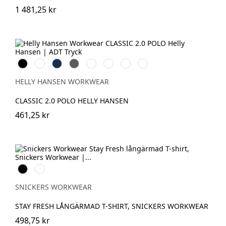
1 481,25 kr
Black
White
Navy
Dark
Grey
Grey
Stone
Alert
Grey
Melange
Fog
Blue
Red
HELLY HANSEN WORKWEAR
CLASSIC 2.0 POLO HELLY HANSEN
461,25 kr
Svart
Khakigrön
SNICKERS WORKWEAR
STAY FRESH LÅNGÄRMAD T-SHIRT, SNICKERS WORKWEAR
498,75 kr