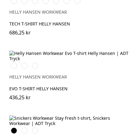
591
991
901
951
450
558
Mid
NAVY
BLACK
WHITE
EBONY
DARKEST
STONE
Grey
SPRUCE
BLUE
HELLY HANSEN WORKWEAR
TECH T-SHIRT HELLY HANSEN
686,25 kr
591
991
932
NAVY
BLACK
GREY
MELANGE
HELLY HANSEN WORKWEAR
EVO T-SHIRT HELLY HANSEN
436,25 kr
Svart
Khakigrön
Isgrå