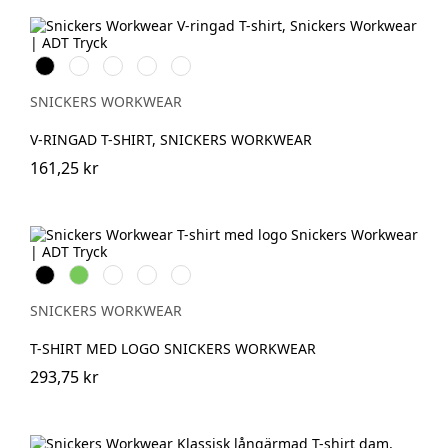
Svart
Vit
Stålgrå
Grå
Marinblå
melerad
SNICKERS WORKWEAR
V-RINGAD T-SHIRT, SNICKERS WORKWEAR
161,25 kr
Svart
Lime
Khakigrön
Mörk
Djupblå
marinblå
melerad
SNICKERS WORKWEAR
T-SHIRT MED LOGO SNICKERS WORKWEAR
293,75 kr