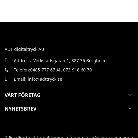
ADT digitaltryck AB
Address: Verkstadsgatan 1, 387 36 Borgholm
Telefon:0485-777 67 Alt 073-918 60 70
Email: info@adttryck.se
VÅRT FÖRETAG
expand_more
NYHETSBREV
expand_more
* Fraktkostnad kan tillkomma på tunga och/eller skrymmande