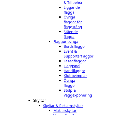
& Tillbehör
Liggande
flagga
Övriga
flaggor för
flaggstång
Stående
flagga
Flaggor övriga
Bordsflaggor
Event &
Supporterflaggor
Fasadflaggor
Flaggspel
Handflaggor
Klubbvimplar
Övriga
flaggor
Stolp &
Väggexponering
Skyltar
Skyltar & Reklamskyltar
Mäklarskyltar