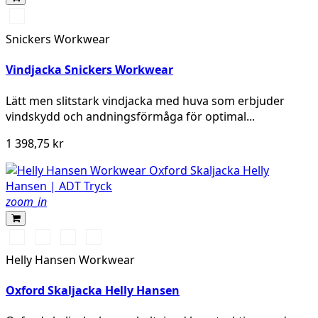
Svart/Svart
Snickers Workwear
Vindjacka Snickers Workwear
Lätt men slitstark vindjacka med huva som erbjuder
vindskydd och andningsförmåga för optimal...
1 398,75 kr
zoom_in
990
590
558
476
BLACK
NAVY
STONE
SPRUCE
Helly Hansen Workwear
BLUE
Oxford Skaljacka Helly Hansen