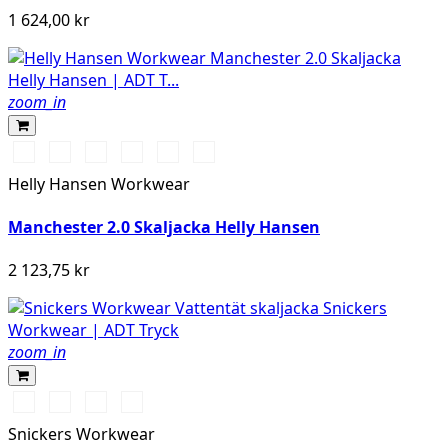
1 624,00 kr
zoom_in
990
590
558
476
910
222
BLACK
NAVY
STONE
SPRUCE
GREY
ALERT
Helly Hansen Workwear
BLUE
FOG
RED
Manchester 2.0 Skaljacka Helly Hansen
2 123,75 kr
zoom_in
Chiliröd/Svart
Svart/Svart
Khakigrön/Svart
Marinblå/Svart
Snickers Workwear