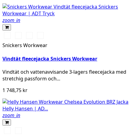
zoom_in
Svart/Svart
Marinblå/Mörk
Stålgrå/Mörk
Khakigrön/Mörk
marinblå
stålgrå
khakigrön
Snickers Workwear
Vindtät fleecejacka Snickers Workwear
Vindtät och vattenavvisande 3-lagers fleecejacka med
stretchig passform och...
1 748,75 kr
zoom_in
591
991