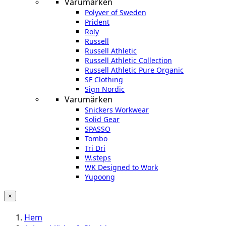
Varumärken
Polyver of Sweden
Prident
Roly
Russell
Russell Athletic
Russell Athletic Collection
Russell Athletic Pure Organic
SF Clothing
Sign Nordic
Varumärken
Snickers Workwear
Solid Gear
SPASSO
Tombo
Tri Dri
W.steps
WK Designed to Work
Yupoong
×
Hem