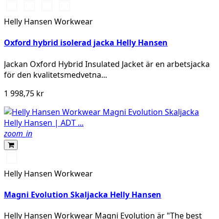
990
590
474
595
BLACK
NAVY
SPRUCE/DARKEST
NAVY/STONE
Helly Hansen Workwear
SPRUCE
Oxford hybrid isolerad jacka Helly Hansen
Jackan Oxford Hybrid Insulated Jacket är en arbetsjacka
för den kvalitetsmedvetna...
1 998,75 kr
zoom_in
990
BLACK
Helly Hansen Workwear
Magni Evolution Skaljacka Helly Hansen
Helly Hansen Workwear Magni Evolution är "The best