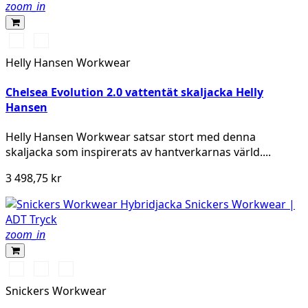
zoom_in
990
993
BLACK
BLACK
Helly Hansen Workwear
Chelsea Evolution 2.0 vattentät skaljacka Helly
Hansen
Helly Hansen Workwear satsar stort med denna
skaljacka som inspirerats av hantverkarnas värld....
3 498,75 kr
zoom_in
Svart/Svart
Marinblå/Mörk
Stålgrå/Antracit
marinblå
melerad
Snickers Workwear