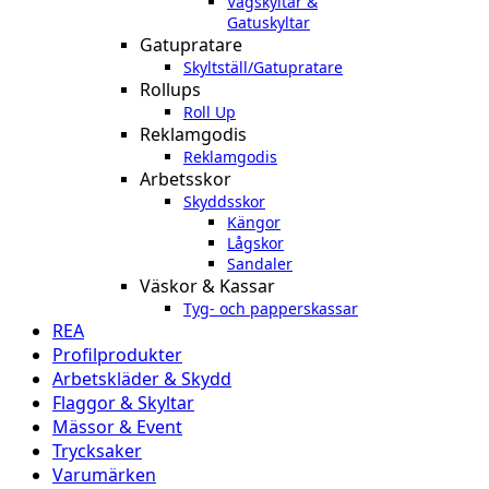
Vägskyltar &
Gatuskyltar
Gatupratare
Skyltställ/Gatupratare
Rollups
Roll Up
Reklamgodis
Reklamgodis
Arbetsskor
Skyddsskor
Kängor
Lågskor
Sandaler
Väskor & Kassar
Tyg- och papperskassar
REA
Profilprodukter
Arbetskläder & Skydd
Flaggor & Skyltar
Mässor & Event
Trycksaker
Varumärken