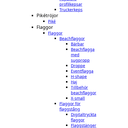
profilkepsar
Truckerkeps
Pikétröjor
Piké
Flaggor
Flaggor
Beachflaggor
Bärbar
Beachflagga
med
sugpropp
Droppe
Eventflagga
H-shape
Haj
Tillbehör
beachflaggor
X-small
Flaggor för
flaggstång
Digitaltryckta
flaggor
Flaggstänger