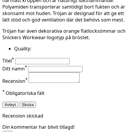
närmast kroppen och är naturligt lukthämmande.
Polyamiden transporterar samtidigt bort fukten och är
skonsamt mot huden. Tröjan är designad för att ge ett
lätt stöd och god ventilation där det behövs som mest.
Tröjan har även dekorativa orange flatlocksömmar och
Snickers Workwear-logotyp på bröstet.
Quality:
*
Titel
*
Ditt namn
*
Recension
*
Obligatoriska fält
Avbryt
Skicka
Recension skickad
Din kommentar har blivit tillagd!