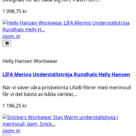
1 098,75 kr
zoom_in
990
590
BLACK
NAVY
Helly Hansen Workwear
LIFA Merino Underställströja Rundhals Helly Hansen
När vi väver våra prisbelönta Lifa®-fibrer med merinoull
får vi det bästa av båda världar,...
1 186,25 kr
zoom_in