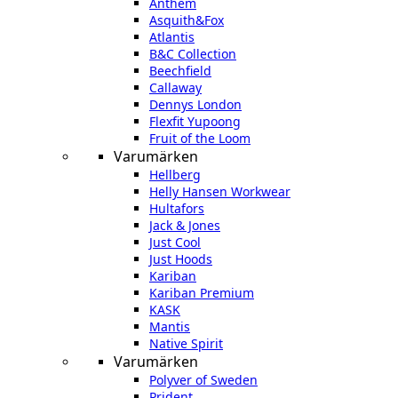
Anthem
Asquith&Fox
Atlantis
B&C Collection
Beechfield
Callaway
Dennys London
Flexfit Yupoong
Fruit of the Loom
Varumärken
Hellberg
Helly Hansen Workwear
Hultafors
Jack & Jones
Just Cool
Just Hoods
Kariban
Kariban Premium
KASK
Mantis
Native Spirit
Varumärken
Polyver of Sweden
Prident