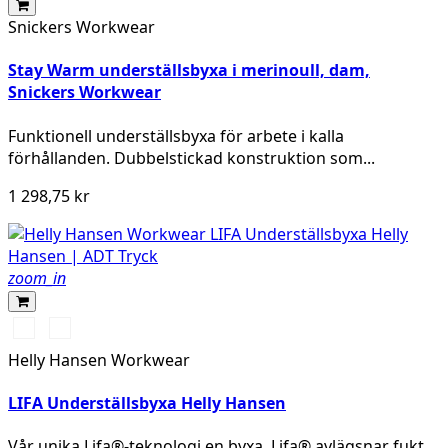
Snickers Workwear
Stay Warm underställsbyxa i merinoull, dam,
Snickers Workwear
Funktionell underställsbyxa för arbete i kalla
förhållanden. Dubbelstickad konstruktion som...
1 298,75 kr
zoom_in
990
590
BLACK
NAVY
Helly Hansen Workwear
LIFA Underställsbyxa Helly Hansen
Vår unika Lifa®-teknologi en byxa. Lifa® avlägsnar fukt