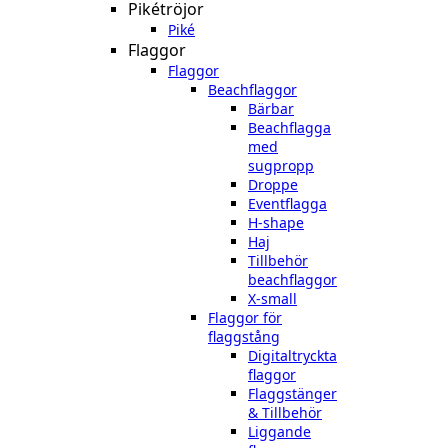
Pikétröjor
Piké
Flaggor
Flaggor
Beachflaggor
Bärbar
Beachflagga
med
sugpropp
Droppe
Eventflagga
H-shape
Haj
Tillbehör
beachflaggor
X-small
Flaggor för
flaggstång
Digitaltryckta
flaggor
Flaggstänger
& Tillbehör
Liggande