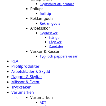
Skyltställ/Gatupratare
Rollups
Roll Up
Reklamgodis
Reklamgodis
Arbetsskor
Skyddsskor
Kängor
Lågskor
Sandaler
Väskor & Kassar
Tyg- och papperskassar
REA
Profilprodukter
Arbetskläder & Skydd
Flaggor & Skyltar
Mässor & Event
Trycksaker
Varumärken
Varumärken
ADT