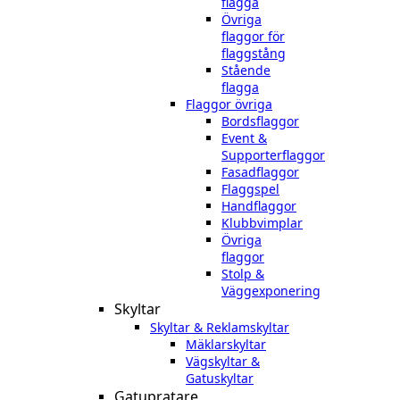
flagga
Övriga
flaggor för
flaggstång
Stående
flagga
Flaggor övriga
Bordsflaggor
Event &
Supporterflaggor
Fasadflaggor
Flaggspel
Handflaggor
Klubbvimplar
Övriga
flaggor
Stolp &
Väggexponering
Skyltar
Skyltar & Reklamskyltar
Mäklarskyltar
Vägskyltar &
Gatuskyltar
Gatupratare