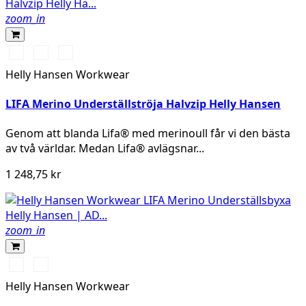
zoom_in
990
590
939
BLACK
NAVY
GREY
Helly Hansen Workwear
MELANGE/BLACK
LIFA Merino Underställströja Halvzip Helly Hansen
Genom att blanda Lifa® med merinoull får vi den bästa
av två världar. Medan Lifa® avlägsnar...
1 248,75 kr
zoom_in
990
590
BLACK
NAVY
Helly Hansen Workwear