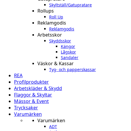
Skyltställ/Gatupratare
Rollups
Roll Up
Reklamgodis
Reklamgodis
Arbetsskor
Skyddsskor
Kängor
Lågskor
Sandaler
Väskor & Kassar
Tyg- och papperskassar
REA
Profilprodukter
Arbetskläder & Skydd
Flaggor & Skyltar
Mässor & Event
Trycksaker
Varumärken
Varumärken
ADT