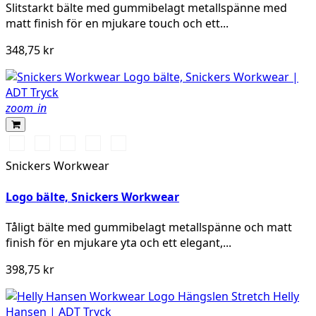
Slitstarkt bälte med gummibelagt metallspänne med
matt finish för en mjukare touch och ett...
348,75 kr
zoom_in
Svart/Stålgrå
Chiliröd/Svart
Gul/Svart
Äkta
Grå/Stålgrå
blå/Svart
Snickers Workwear
Logo bälte, Snickers Workwear
Tåligt bälte med gummibelagt metallspänne och matt
finish för en mjukare yta och ett elegant,...
398,75 kr