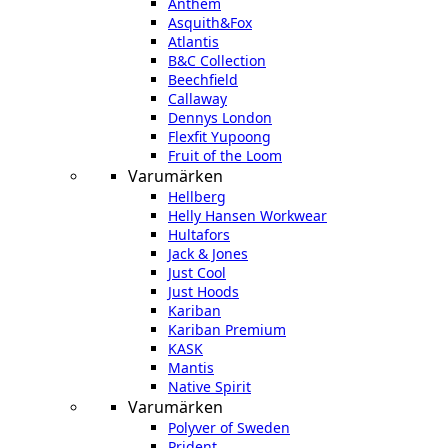
Anthem
Asquith&Fox
Atlantis
B&C Collection
Beechfield
Callaway
Dennys London
Flexfit Yupoong
Fruit of the Loom
Varumärken
Hellberg
Helly Hansen Workwear
Hultafors
Jack & Jones
Just Cool
Just Hoods
Kariban
Kariban Premium
KASK
Mantis
Native Spirit
Varumärken
Polyver of Sweden
Prident