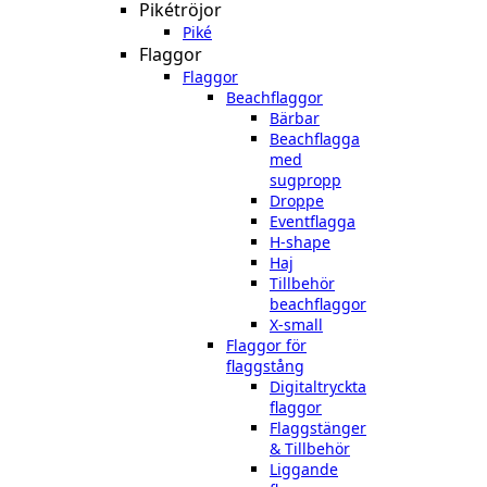
Pikétröjor
Piké
Flaggor
Flaggor
Beachflaggor
Bärbar
Beachflagga
med
sugpropp
Droppe
Eventflagga
H-shape
Haj
Tillbehör
beachflaggor
X-small
Flaggor för
flaggstång
Digitaltryckta
flaggor
Flaggstänger
& Tillbehör
Liggande