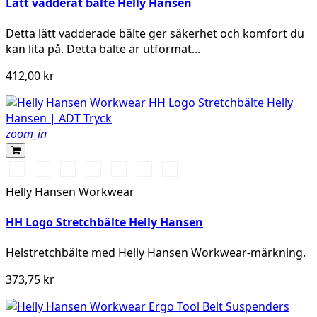
Lätt vadderat bälte Helly Hansen
Detta lätt vadderade bälte ger säkerhet och komfort du
kan lita på. Detta bälte är utformat...
412,00 kr
zoom_in
990
290
360
480
558
476
430
BLACK
ORANGE
YELLOW
ARMY
STONE
SPRUCE
DARK
Helly Hansen Workwear
GREEN
BLUE
LIME
HH Logo Stretchbälte Helly Hansen
Helstretchbälte med Helly Hansen Workwear-märkning.
373,75 kr