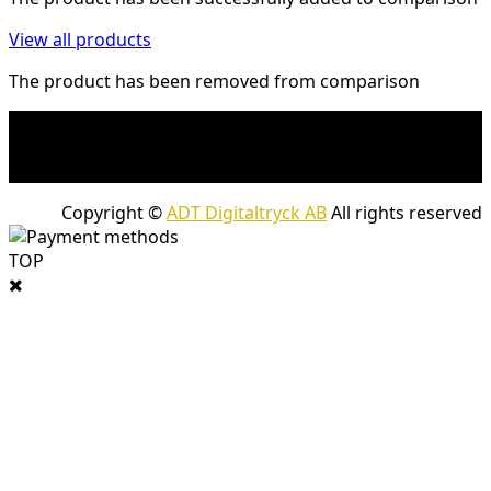
View all products
The product has been removed from comparison
* Fraktkostnad kan tillkomma på tunga och/eller
skrymmande produkter. Frakt tillkommer för leveranser
med företagspaket
Copyright ©
ADT Digitaltryck AB
All rights reserved
TOP