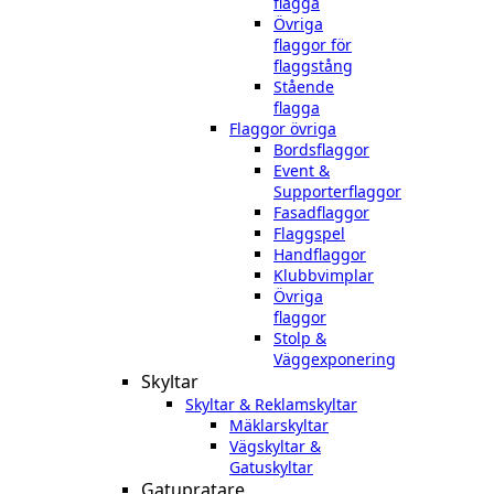
flagga
Övriga
flaggor för
flaggstång
Stående
flagga
Flaggor övriga
Bordsflaggor
Event &
Supporterflaggor
Fasadflaggor
Flaggspel
Handflaggor
Klubbvimplar
Övriga
flaggor
Stolp &
Väggexponering
Skyltar
Skyltar & Reklamskyltar
Mäklarskyltar
Vägskyltar &
Gatuskyltar
Gatupratare